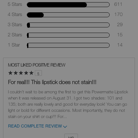
5 Stars
611
4 Stars
170
3 Stars
29
2 Stars
15
1 Star
14
MOST LIKED POSITIVE REVIEW
5
For real!!! This lipstick does not stain!!!
I couldn't wait to be among the first to get this Powermatte Lipstick
when it was released on August 31. I got two shades: 101 and
135; both are really lovely and good for everyday look! You can go
light or bold for different occasions. Most importantly, they do not
stain on your shirt or cup!!! For
...
READ COMPLETE REVIEW