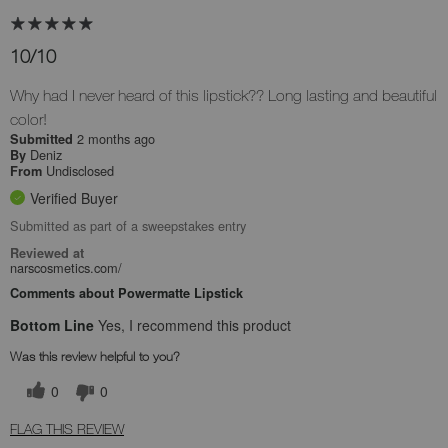
10/10
Why had I never heard of this lipstick?? Long lasting and beautiful
color!
2 months ago
Submitted
Deniz
By
Undisclosed
From
Verified Buyer
Submitted as part of a sweepstakes entry
Reviewed at
narscosmetics.com/
Comments about Powermatte Lipstick
Bottom Line
Yes, I recommend this product
Was this review helpful to you?
0
0
FLAG THIS REVIEW