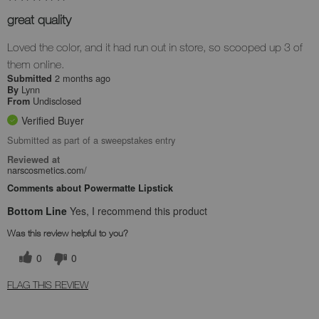
great quality
Loved the color, and it had run out in store, so scooped up 3 of
them online.
2 months ago
Submitted
Lynn
By
Undisclosed
From
Verified Buyer
Submitted as part of a sweepstakes entry
Reviewed at
narscosmetics.com/
Comments about Powermatte Lipstick
Bottom Line
Yes, I recommend this product
Was this review helpful to you?
0
0
FLAG THIS REVIEW