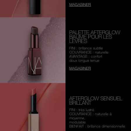
MAGASINER
PALETTE AFTERGLOW
BAUME POUR LES
LÈVRES
FINI : brillance subtile
COUVRANCE : naturelle
AVANTAGE : confort
doux longue tenue
MAGASINER
AFTERGLOW SENSUEL
BRILLANT
FINI : très lustré
COUVRANCE : naturelle à
moyenne,
modulable
BIENFAIT : brillance dimensionnelle