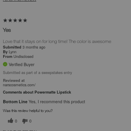
Yes
Love that it stays on for long time! The color is awesome
3 months ago
Submitted
Lynn
By
Undisclosed
From
Verified Buyer
Submitted as part of a sweepstakes entry
Reviewed at
narscosmetics.com/
Comments about Powermatte Lipstick
Bottom Line
Yes, I recommend this product
Was this review helpful to you?
0
0