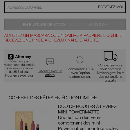
PRÉVENEZ-MOI
ÉTAIT
ÉTAIT
,
EN RUPTURE DE STOCK
|
48,00 $ CA
33,60 $ CA
ACHETEZ UN MASCARA OU UN OMBRE À PAUPIÈRE LIQUIDE ET
RECEVEZ UNE PINCE À CHEVEUX NARS GRATUITE.
Promotions
Paiement par
versements disponible
Connectez-vous
pour les commande
Économisez 10 %
pour obtenir la
Discuter avec un
de 35 $ et plus.
avec l’option
livraison gratuite et
artiste
Pour en savoir plus
d’abonnement
des échantillons
gratuits
COFFRET DES FÊTES EN ÉDITION LIMITÉE
ÉCO
DUO DE ROUGES À LÈVRES
TE
MINI POWERMATTE
de
Duo édition des Fêtes
de
comprenant des mini
Powermattes incontournables