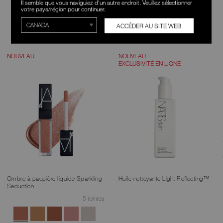
RECOMMANDATIONS
Il semble que vous naviguiez d'un autre endroit. Veuillez sélectionner
votre pays/région pour continuer.
POUR VOUS
ACCÉDER AU SITE WEB
NOUVEAU
NOUVEAU
EXCLUSIVITÉ EN LIGNE
Ombre à paupière liquide Sparkling
Huile nettoyante Light Reflecting™​​​​​​​
Seduction
5 teintes