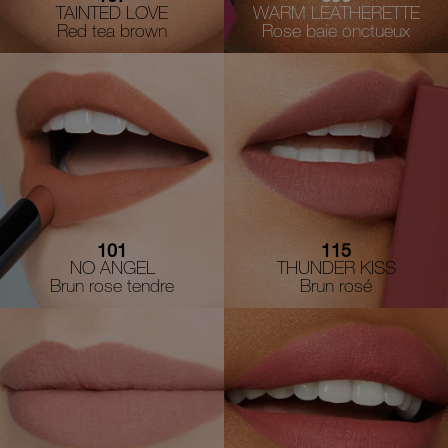
TAINTED LOVE
WARM LEATHERETTE
Red tea brown
Rose baie onctueux
101
115
NO ANGEL
THUNDER KISS
Brun rose tendre
Brun rosé