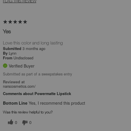
FLAG THIS REVIEW
Yes
Love this color and long lasting
3 months ago
Submitted
Lynn
By
Undisclosed
From
Verified Buyer
Submitted as part of a sweepstakes entry
Reviewed at
narscosmetics.com/
Comments about Powermatte Lipstick
Bottom Line
Yes, I recommend this product
Was this review helpful to you?
0
0