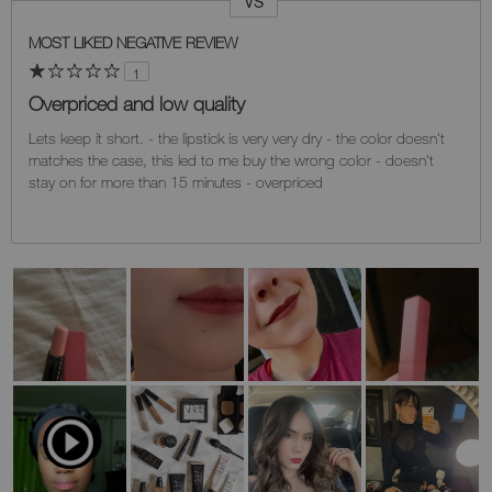
VS
Versus
MOST LIKED NEGATIVE REVIEW
1
Overpriced and low quality
Lets keep it short. - the lipstick is very very dry - the color doesn't
matches the case, this led to me buy the wrong color - doesn't
stay on for more than 15 minutes - overpriced