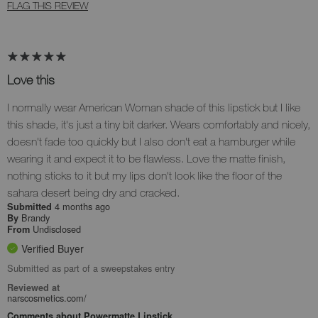
FLAG THIS REVIEW
Love this
I normally wear American Woman shade of this lipstick but I like
this shade, it's just a tiny bit darker. Wears comfortably and nicely,
doesn't fade too quickly but I also don't eat a hamburger while
wearing it and expect it to be flawless. Love the matte finish,
nothing sticks to it but my lips don't look like the floor of the
sahara desert being dry and cracked.
4 months ago
Submitted
Brandy
By
Undisclosed
From
Verified Buyer
Submitted as part of a sweepstakes entry
Reviewed at
narscosmetics.com/
Comments about Powermatte Lipstick