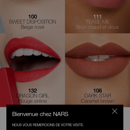
100
111
SWEET DISPOSITION
TEASE ME
Beige rosé
Brun chaud et doux
132
106
DRAGON GIRL
DARK STAR
Rouge sirène
Caramel brown
Bienvenue chez NARS
NOS
NOUS VOUS REMERCIONS DE VOTRE VISITE.