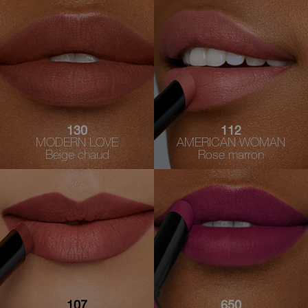
130
112
MODERN LOVE
AMERICAN WOMAN
Beige chaud
Rose marron
107
650