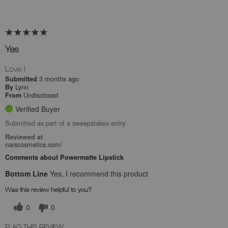
Yes
Love !
3 months ago
Submitted
Lynn
By
Undisclosed
From
Verified Buyer
Submitted as part of a sweepstakes entry
Reviewed at
narscosmetics.com/
Comments about Powermatte Lipstick
Bottom Line
Yes, I recommend this product
Was this review helpful to you?
0
0
FLAG THIS REVIEW