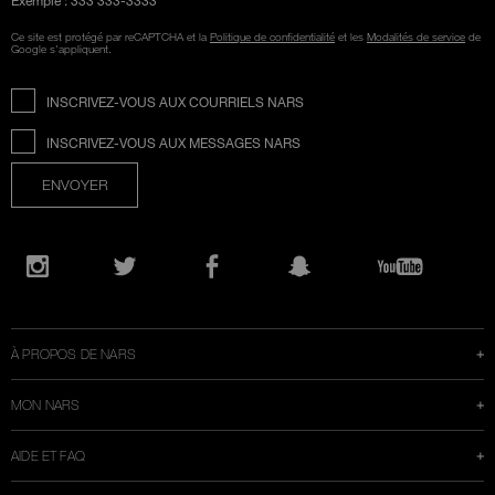
Ce site est protégé par reCAPTCHA et la
Politique de confidentialité
et les
Modalités de service
de
Google s'appliquent.
INSCRIVEZ-VOUS AUX COURRIELS NARS
INSCRIVEZ-VOUS AUX MESSAGES NARS
ENVOYER
Ouvre
une
Instagram
Twitter
Facebook
Snapchat
YouTube
nouvelle
fenêtre
À PROPOS DE NARS
MON NARS
AIDE ET FAQ