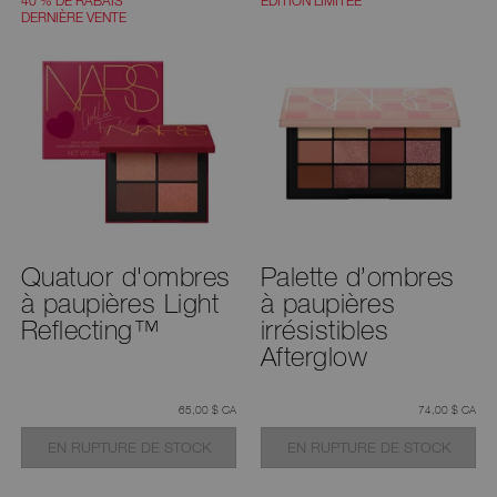
40 % DE RABAIS
ÉDITION LIMITÉE
DERNIÈRE VENTE
Quatuor d'ombres
Palette d’ombres
à paupières Light
à paupières
Reflecting™
irrésistibles
Afterglow
était
,
était
,
65,00 $ CA
74,00 $ CA
EN RUPTURE DE STOCK
EN RUPTURE DE STOCK