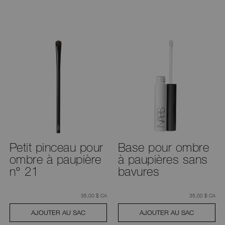
Petit pinceau pour
Base pour ombre
ombre à paupière
à paupières sans
n° 21
bavures
était
,
était
,
35,00 $ CA
35,00 $ CA
AJOUTER AU SAC
AJOUTER AU SAC