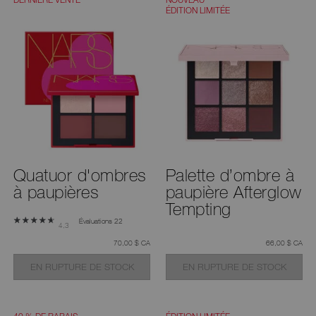
ÉDITION LIMITÉE
Quatuor d'ombres
Palette d’ombre à
à paupières
paupière Afterglow
Tempting
Évaluations 22
4,3
était
,
était
,
70,00 $ CA
66,00 $ CA
EN RUPTURE DE STOCK
EN RUPTURE DE STOCK