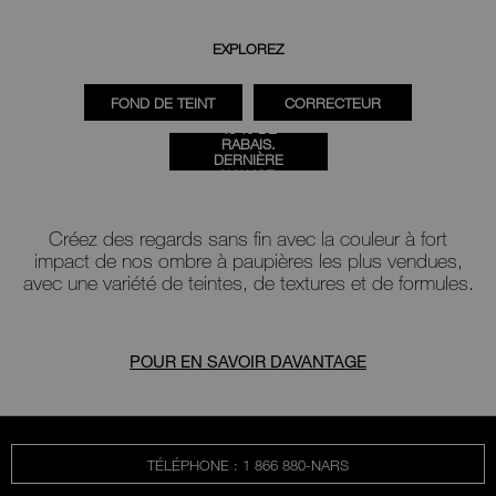
EXPLOREZ
FOND DE TEINT
CORRECTEUR
40 % DE
RABAIS.
DERNIÈRE
CHANCE.
Créez des regards sans fin avec la couleur à fort
impact de nos
ombre à paupières
les plus vendues,
avec une variété de teintes, de textures et de formules.
POUR EN SAVOIR DAVANTAGE
TÉLÉPHONE : 1 866 880-NARS