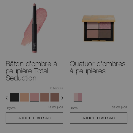
Bâton d'ombre à
Quatuor d'ombres
paupière Total
à paupières
Seduction
16 teintes
était
,
était
,
44,00 $ CA
68,00 $ CA
Orgasm
Bloom
AJOUTER AU SAC
AJOUTER AU SAC