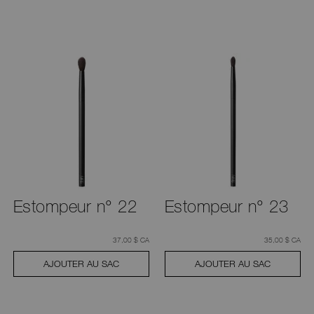
Estompeur n° 22
Estompeur n° 23
était
,
était
,
37,00 $ CA
35,00 $ CA
AJOUTER AU SAC
AJOUTER AU SAC