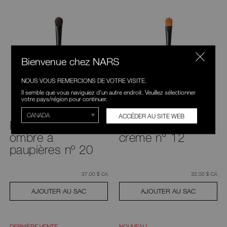
Bienvenue chez NARS
NOUS VOUS REMERCIONS DE VOTRE VISITE.
Il semble que vous naviguiez d'un autre endroit. Veuillez sélectionner
votre pays/région pour continuer.
ACCÉDER AU SITE WEB
Pinceau pour
Estompeur pour
ombre à
crème n° 12
paupières nº 20
était
,
était
,
37,00 $ CA
32,00 $ CA
AJOUTER AU SAC
AJOUTER AU SAC
DERNIÈRE VENTE
NOUVEAU