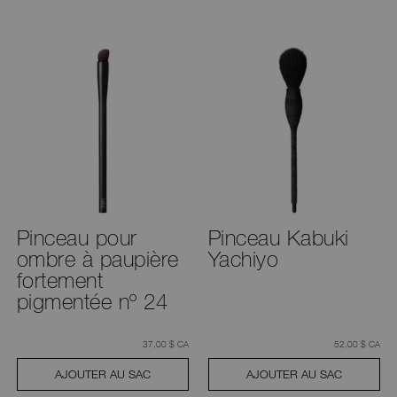
Pinceau pour
Pinceau Kabuki
ombre à paupière
Yachiyo
fortement
pigmentée nº 24
était
,
était
,
37,00 $ CA
52,00 $ CA
AJOUTER AU SAC
AJOUTER AU SAC