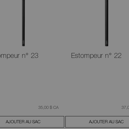
ompeur n° 23
Estompeur n° 22
était
,
était
35,00 $ CA
37,
AJOUTER AU SAC
AJOUTER AU SAC