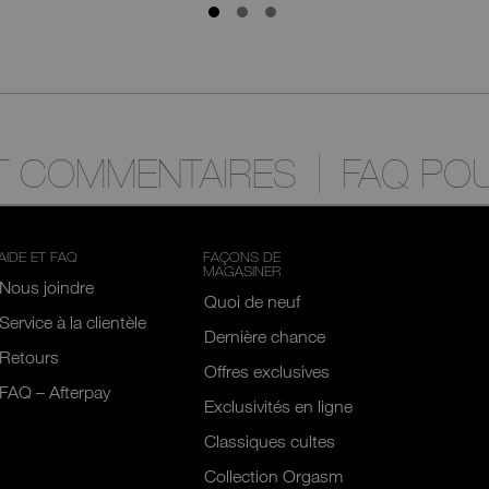
ET COMMENTAIRES
FAQ POU
AIDE ET FAQ
FAÇONS DE
MAGASINER
Nous joindre
Quoi de neuf
Service à la clientèle
Dernière chance
Retours
Offres exclusives
FAQ – Afterpay
Exclusivités en ligne
Classiques cultes
Collection Orgasm