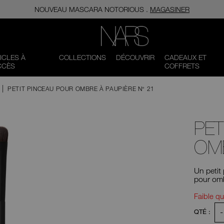
NOUVEAU MASCARA​​​​​​​ NOTORIOUS .
MAGASINER
NARS
ICLES À
COLLECTIONS
DÉCOUVRIR
CADEAUX ET
CCÈS
COFFRETS
PETIT PINCEAU POUR OMBRE À PAUPIÈRE N° 21
PET
OMB
Un petit
pour omb
Opt
Actions
Faible qu
pour
le
-
QTÉ :
produit