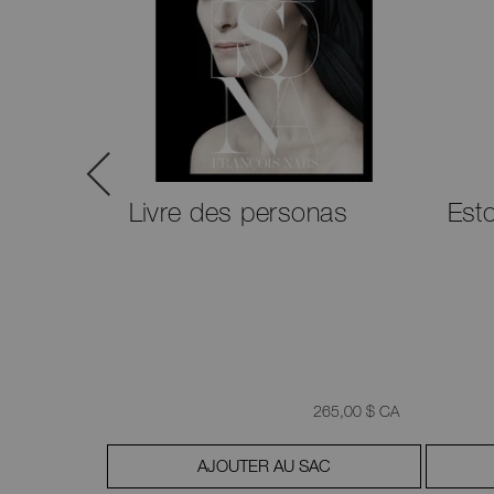
e à
Livre des personas
Est
était
,
était
,
35,00 $ CA
265,00 $ CA
AC
AJOUTER AU SAC