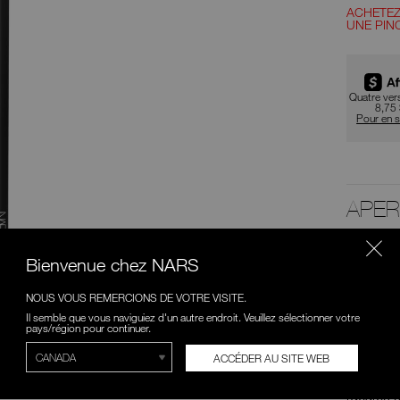
d'a
ACHETEZ
UNE PIN
au
Promotio
pan
Quatre ve
8,75
Pour en s
APE
CONTRÔ
Bienvenue chez NARS
Le pince
paupière
NOUS VOUS REMERCIONS DE VOTRE VISITE.
Façonné 
Il semble que vous naviguiez d'un autre endroit. Veuillez sélectionner votre
pays/région pour continuer.
chaque p
les tech
ACCÉDER AU SITE WEB
hypoalle
idéales 