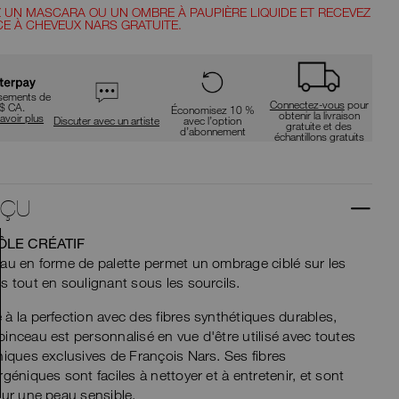
jout
suggestions
 UN MASCARA OU UN OMBRE À PAUPIÈRE LIQUIDE ET RECEVEZ
données
CE À CHEVEUX NARS GRATUITE.
au
ns
fur
et
à
ier
mesure
rsements de
que
Connectez-vous
pour
 $ CA.
Économisez 10 %
vous
obtenir la livraison
avoir plus
Discuter avec un artiste
avec l’option
gratuite et des
tapez
d’abonnement
échantillons gratuits
ou
soumettez
ce
formulaire
pour
RÇU
rechercher
le
LE CRÉATIF
mot
clé
au en forme de palette permet un ombrage ciblé sur les
que
s tout en soulignant sous les sourcils.
vous
avez
saisi.
à la perfection avec des fibres synthétiques durables,
inceau est personnalisé en vue d'être utilisé avec toutes
niques exclusives de François Nars. Ses fibres
rgéniques sont faciles à nettoyer et à entretenir, et sont
sur une peau sensible.