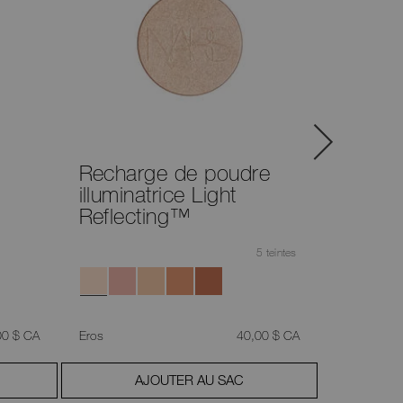
Recharge de poudre
Pincea
illuminatrice Light
estomp
Reflecting™
5 teintes
,
était
,
00 $ CA
Eros
40,00 $ CA
AJOUTER AU SAC
A