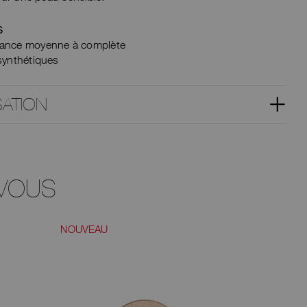
S
ance moyenne à complète
synthétiques
SATION
VOUS
NOUVEAU