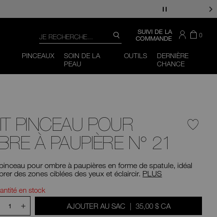
Recherche
CONSULTER
SUIVI DE LA
IL
ARTI
0
RECHERCHE
LE
COMMANDE
Y
DAN
CATALOGUE
Vous
Fermer
A
LE
pouvez
PINCEAUX
SOIN DE LA
OUTILS
DERNIÈRE
PANI
utiliser
PEAU
CHANCE
la
touche
de
tabulation
(ou
glisser
vers
IT PINCEAU POUR
la
gauche
ou
RE À PAUPIÈRE N° 21
la
droite
sur
 pinceau pour ombre à paupières en forme de spatule, idéal
votre
rer des zones ciblées des yeux et éclaircir.
PLUS
appareil
mobile)
ions
antité en stock
pour
accéder
+
ÉTAIT
,
AJOUTER AU SAC
|
35,00 $ CA
1
aux