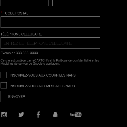
*
CODE POSTAL
SÉLECTION COUNTRY
TÉLÉPHONE CELLULAIRE
Exemple : 333 333-3333
Ce site est protégé par reCAPTCHA et la
Politique de confidentialité
et les
Modalités de service
de Google s'appliquent.
INSCRIVEZ-VOUS AUX COURRIELS NARS
INSCRIVEZ-VOUS AUX MESSAGES NARS
ENVOYER
Ouvre
une
nouvelle
fenêtre
Instagram
Twitter
Facebook
Snapchat
YouTube