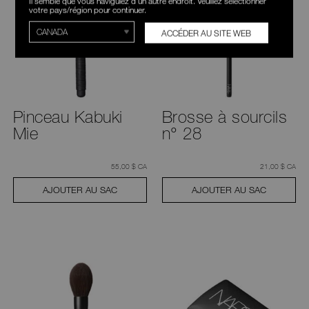
Il semble que vous naviguiez d'un autre endroit. Veuillez sélectionner
votre pays/région pour continuer.
ACCÉDER AU SITE WEB
Pinceau Kabuki
Brosse à sourcils
Mie
n° 28
était
,
était
,
55,00 $ CA
21,00 $ CA
AJOUTER AU SAC
AJOUTER AU SAC