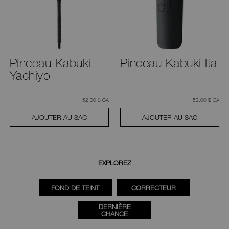
Pinceau Kabuki
Pinceau Kabuki Ita
Yachiyo
était
,
était
,
52,00 $ CA
52,00 $ CA
AJOUTER AU SAC
AJOUTER AU SAC
EXPLOREZ
FOND DE TEINT
CORRECTEUR
DERNIÈRE
CHANCE