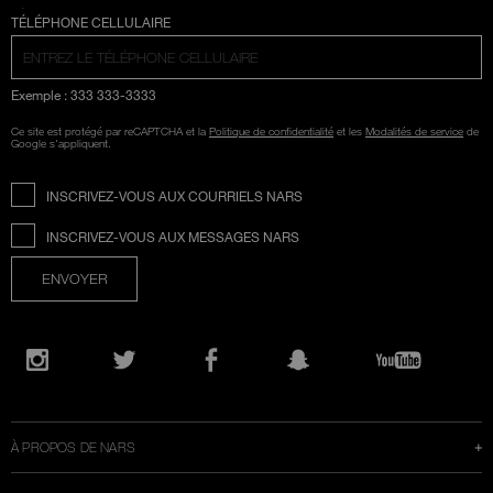
SÉLECTION COUNTRY
TÉLÉPHONE CELLULAIRE
Exemple : 333 333-3333
Ce site est protégé par reCAPTCHA et la
Politique de confidentialité
et les
Modalités de service
de
Google s'appliquent.
INSCRIVEZ-VOUS AUX COURRIELS NARS
INSCRIVEZ-VOUS AUX MESSAGES NARS
ENVOYER
Ouvre
une
Instagram
Twitter
Facebook
Snapchat
YouTube
nouvelle
fenêtre
À PROPOS DE NARS