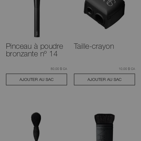
Pinceau à poudre
Taille-crayon
bronzante nº 14
était
,
était
,
50,00 $ CA
10,00 $ CA
AJOUTER AU SAC
AJOUTER AU SAC