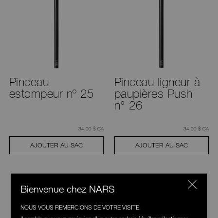
Pinceau
Pinceau ligneur à
estompeur nº 25
paupières Push
n° 26
était
,
était
,
34,00 $ CA
34,00 $ CA
AJOUTER AU SAC
AJOUTER AU SAC
Bienvenue chez NARS
NOUS VOUS REMERCIONS DE VOTRE VISITE.