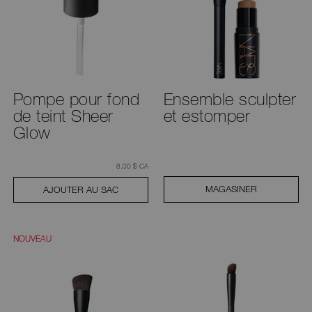
Pompe pour fond
Ensemble sculpter
de teint Sheer
et estomper
Glow
était
,
8,00 $ CA
MAGASINER
AJOUTER AU SAC
NOUVEAU