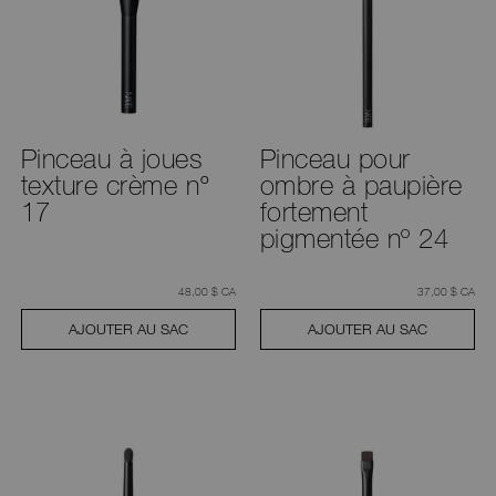
Pinceau à joues
Pinceau pour
texture crème n°
ombre à paupière
17
fortement
pigmentée nº 24
était
,
était
,
48,00 $ CA
37,00 $ CA
AJOUTER AU SAC
AJOUTER AU SAC