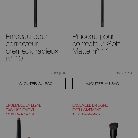
aux
suggestions
données
au
fur
et
à
mesure
Pinceau pour
Pinceau pour
que
correcteur
correcteur Soft
vous
tapez
crémeux radieux
Matte nº 11
ou
soumettez
nº 10
ce
formulaire
pour
rechercher
était
,
était
,
35,00 $ CA
35,00 $ CA
le
mot
AJOUTER AU SAC
AJOUTER AU SAC
clé
que
vous
avez
saisi.
ENSEMBLE EN LIGNE
ENSEMBLE EN LIGNE
EXCLUSIVEMENT
EXCLUSIVEMENT
10 % DE RABAIS
15 % DE RABAIS