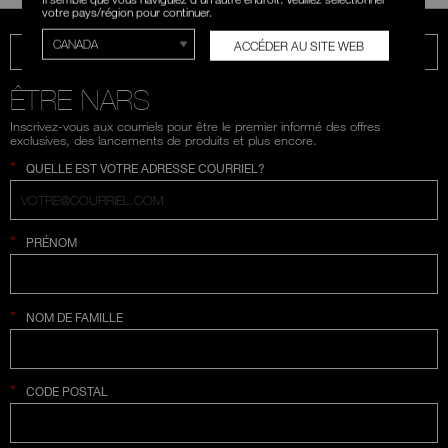
votre pays/région pour continuer.
ACCÉDER AU SITE WEB
TÉLÉPHONE : 1 866 880-NARS
ÊTRE NARS
Inscrivez-vous aux courriels pour être le premier informé des offres
exclusives, des lancements de produits et plus encore.
*
QUELLE EST VOTRE ADRESSE COURRIEL?
*
PRÉNOM
*
NOM DE FAMILLE
*
CODE POSTAL