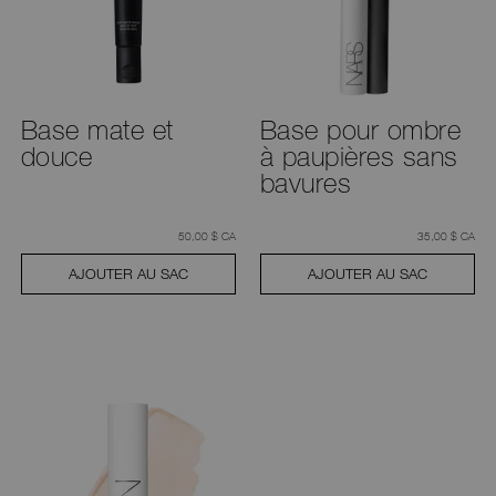
aux
suggestions
données
au
fur
et
à
mesure
Base mate et
Base pour ombre
que
douce
à paupières sans
vous
tapez
bavures
ou
soumettez
ce
formulaire
était
,
était
,
50,00 $ CA
35,00 $ CA
pour
rechercher
AJOUTER AU SAC
AJOUTER AU SAC
le
mot
clé
que
vous
avez
saisi.