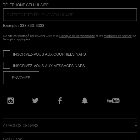
SÉLECTION COUNTRY
TÉLÉPHONE CELLULAIRE
Exemple : 333 333-3333
Ce site est protégé par reCAPTCHA et la
Politique de confidentialité
et les
Modalités de service
de
Google s'appliquent.
INSCRIVEZ-VOUS AUX COURRIELS NARS
INSCRIVEZ-VOUS AUX MESSAGES NARS
ENVOYER
Ouvre
une
Instagram
Twitter
Facebook
Snapchat
YouTube
nouvelle
fenêtre
À PROPOS DE NARS
MON NARS