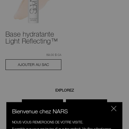
Base hydratante
Light Reflecting™
était
,
59,00 $ CA
AJOUTER AU SAC
EXPLOREZ
FOND DE TEINT
CORRECTEUR
Bienvenue chez NARS
DERNIÈRE
CHANCE
NOUS VOUS REMERCIONS DE VOTRE VISITE.
Il semble que vous naviguiez d'un autre endroit. Veuillez sélectionner