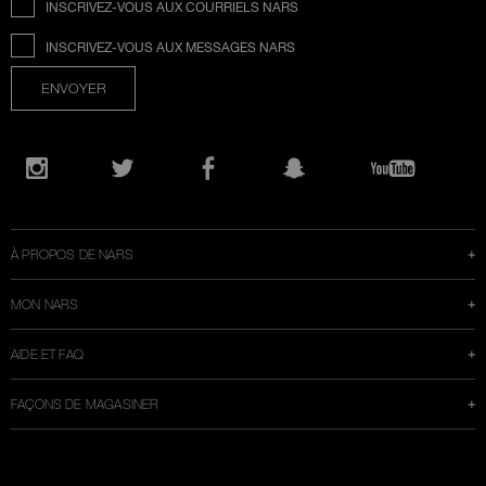
INSCRIVEZ-VOUS AUX COURRIELS NARS
INSCRIVEZ-VOUS AUX MESSAGES NARS
ENVOYER
Ouvre
une
Instagram
Twitter
Facebook
Snapchat
YouTube
nouvelle
fenêtre
À PROPOS DE NARS
MON NARS
AIDE ET FAQ
FAÇONS DE MAGASINER