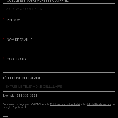
QUELLE EST VOTRE ADRESSE COURRIEL?
*
PRÉNOM
*
NOM DE FAMILLE
*
CODE POSTAL
SÉLECTION COUNTRY
TÉLÉPHONE CELLULAIRE
Exemple : 333 333-3333
Ce site est protégé par reCAPTCHA et la
Politique de confidentialité
et les
Modalités de service
de
Google s'appliquent.