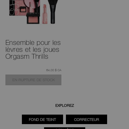
Ensemble pour les
lèvres et les joues
Orgasm Thrills
était
,
64,00 $ CA
EN RUPTURE DE STOCK
EXPLOREZ
FOND DE TEINT
CORRECTEUR