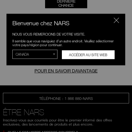
DERNIÈRE
CHANCE
Bienvenue chez NARS
Offrez à vos lèvres une touche de couleur naturelle
avec les formules
hydratantes
de
NARS
de
baume à
NOUS VOUS REMERCIONS DE VOTRE VISITE.
lèvres
. Appliquez sur les lèvres nues pour une teinte
Il semble que vous naviguiez d'un autre endroit. Veuillez sélectionner
de couleur naturelle ou utilisez-le comme base
votre pays/région pour continuer.
hydratante sous n'importe quelle teinte de lèvre.
ACCÉDER AU SITE WEB
POUR EN SAVOIR DAVANTAGE
TÉLÉPHONE : 1 866 880-NARS
ÊTRE NARS
Inscrivez-vous aux courriels pour être le premier informé des offres
exclusives, des lancements de produits et plus encore.
*