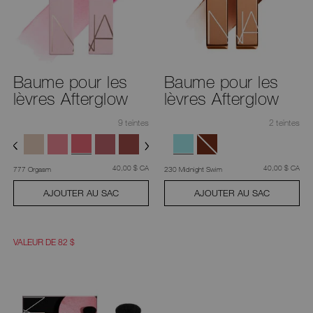
aux
suggestions
données
au
fur
et
à
mesure
Baume pour les
Baume pour les
que
lèvres Afterglow
lèvres Afterglow
vous
tapez
ou
9 teintes
2 teintes
soumettez
ce
formulaire
pour
rechercher
était
,
était
,
40,00 $ CA
40,00 $ CA
777 Orgasm
230 Midnight Swim
le
mot
clé
AJOUTER AU SAC
AJOUTER AU SAC
que
vous
avez
saisi.
VALEUR DE 82 $