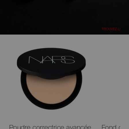
MAGASINER MAT ET
DOUX
TROUVEZ LA VÔ
Poudre correctrice avancée
Fond de 