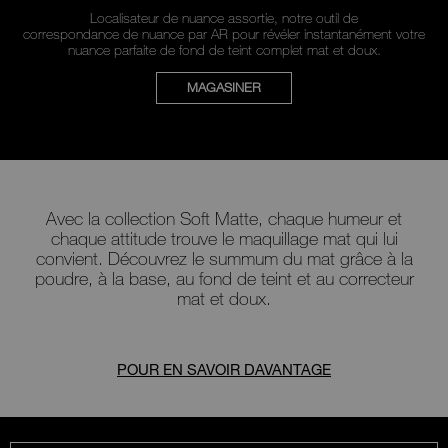
Localisateur de nuance assortie, notre outil de
correspondance de nuance par AR pour révéler instantanément votre
nuance parfaite de fond de teint complet mat et doux.
MAGASINER
Avec la collection Soft Matte, chaque humeur et
chaque attitude trouve le maquillage mat qui lui
convient. Découvrez le summum du mat grâce à la
poudre, à la base, au fond de teint et au correcteur
mat et doux.
POUR EN SAVOIR DAVANTAGE