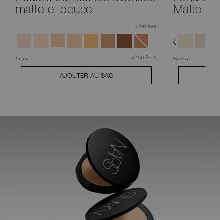
matte et douce
Matte
8 teintes
était
,
52,00 $ CA
Creek
Salzburg
AJOUTER AU SAC