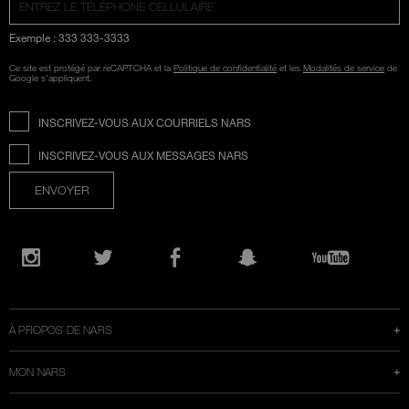
Exemple : 333 333-3333
Ce site est protégé par reCAPTCHA et la
Politique de confidentialité
et les
Modalités de service
de
Google s'appliquent.
INSCRIVEZ-VOUS AUX COURRIELS NARS
INSCRIVEZ-VOUS AUX MESSAGES NARS
ENVOYER
Ouvre
une
Instagram
Twitter
Facebook
Snapchat
YouTube
nouvelle
fenêtre
À PROPOS DE NARS
MON NARS