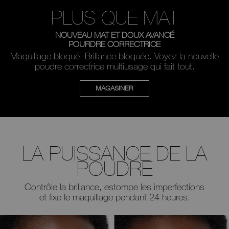
PLUS QUE MAT
NOUVEAU
MAT ET DOUX AVANCÉ
POURDRE CORRECTRICE
Maquillage bloqué. Brillance bloquée. Voyez la nouvelle
poudre correctrice multiusage qui fait tout.
MAGASINER
LA PUISSANCE DE LA
POUDRE
Contrôle la brillance, estompe les imperfections
et fixe le maquillage pendant 24 heures.