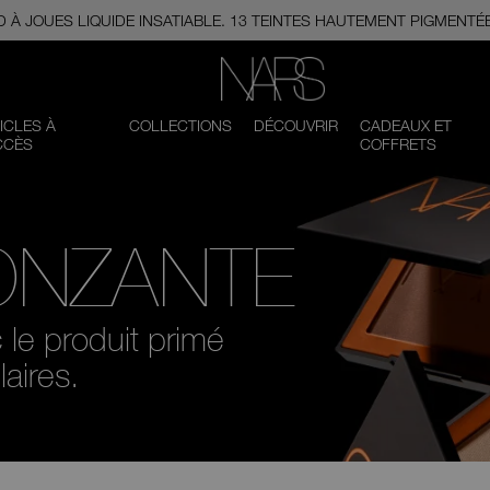
 À JOUES LIQUIDE INSATIABLE. 13 TEINTES HAUTEMENT PIGMENTÉ
NARS
ICLES À
COLLECTIONS
DÉCOUVRIR
CADEAUX ET
CCÈS
COFFRETS
ONZANTE
e produit primé ​​​​​​​
aires.