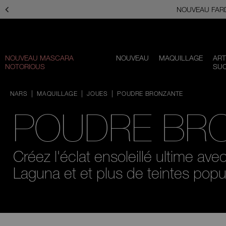
Passer
NOUVEAU FARD
au
contenu
principal
NOUVEAU MASCARA
NOUVEAU
MAQUILLAGE
ART
NOTORIOUS
SU
Faire
défiler
NARS
MAQUILLAGE
JOUES
POUDRE BRONZANTE
vers
le
POUDRE BR
bas
Créez l'éclat ensoleillé ultime
avec l
Laguna et
et plus de teintes popul