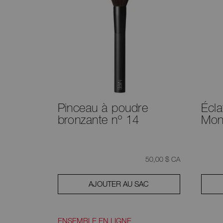
Pinceau à poudre
Écla
bronzante nº 14
Mon
était
,
50,00 $ CA
AJOUTER AU SAC
ENSEMBLE EN LIGNE