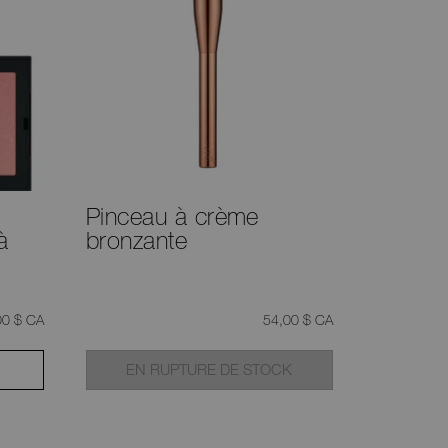
Pinceau à crème
à
bronzante
était
,
00 $ CA
54,00 $ CA
EN RUPTURE DE STOCK