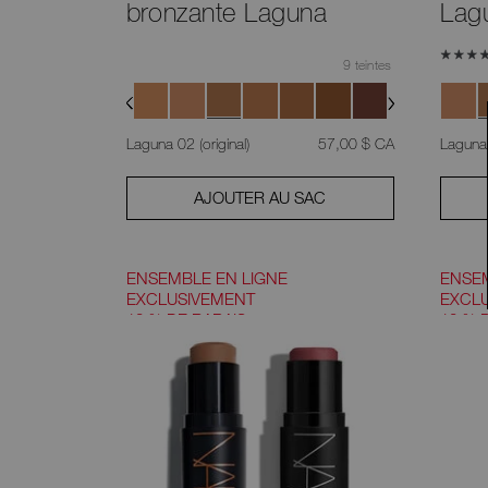
bronzante Laguna
Lag
9 teintes
était
,
Laguna 02 (original)
57,00 $ CA
Laguna 
AJOUTER AU SAC
ENSEMBLE EN LIGNE
ENSEM
EXCLUSIVEMENT
EXCL
10 % DE RABAIS
10 % 