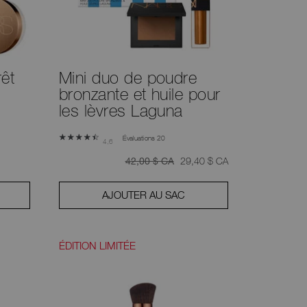
êt
Mini duo de poudre
bronzante et huile pour
les lèvres Laguna
Évaluations 20
4,6
était
était
,
42,00 $ CA
29,40 $ CA
AJOUTER AU SAC
ÉDITION LIMITÉE