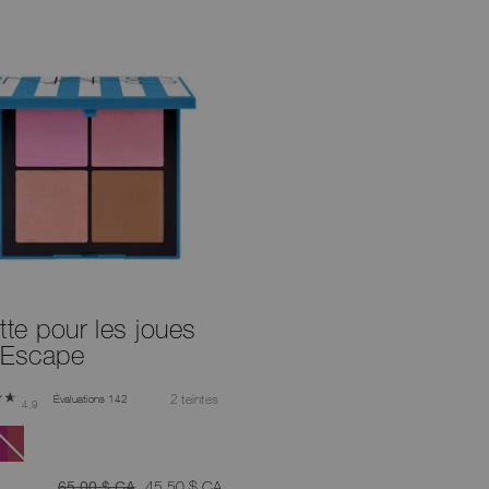
tte pour les joues
 Escape
2 teintes
Évaluations 142
4,9
était
était
,
65,00 $ CA
45,50 $ CA