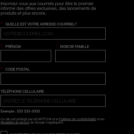
Inscrivez-vous aux courriels pour être le premier
informé des offres exclusives, des lancements de
produits et plus encore.
*
QUELLE EST VOTRE ADRESSE COURRIEL?
*
*
PRÉNOM
NOM DE FAMILLE
*
CODE POSTAL
SÉLECTION COUNTRY
TÉLÉPHONE CELLULAIRE
Exemple : 333 333-3333
Ce site est protégé par reCAPTCHA et la
Politique de confidentialité
et les
Modalités de service
de Google s'appliquent.