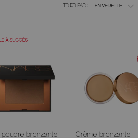
Affichage
null
TRIER PAR :
EN VEDETTE
de
14
produits,
triés
par
nul,
filtrés
LE À SUCCÈS
par
Couvrance.
i poudre bronzante
Crème bronzante