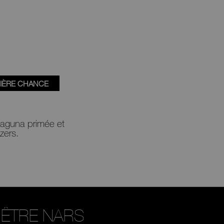
IÈRE CHANCE
 Laguna primée et
zers
.
ÊTRE NARS