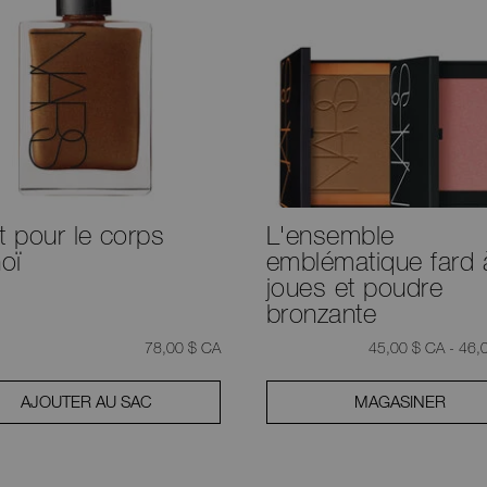
t pour le corps
L'ensemble
oï
emblématique fard 
joues et poudre
bronzante
était
,
78,00 $ CA
45,00 $ CA - 46,
AJOUTER AU SAC
MAGASINER