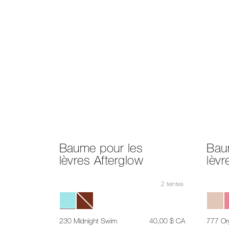
Baume pour les
Bau
lèvres Afterglow
lèvr
2 teintes
était
,
230 Midnight Swim
40,00 $ CA
777 O