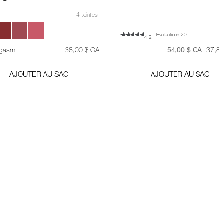
4 teintes
Évaluations 20
4,2
était
,
était
était
rgasm
38,00 $ CA
54,00 $ CA
37,
AJOUTER AU SAC
AJOUTER AU SAC