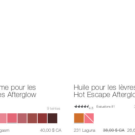
me pour les
Huile pour les lèvre
es Afterglow
Hot Escape Aftergl
Évaluations 81
9 teintes
4,5
était
,
était
était
rgasm
40,00 $ CA
231 Laguna
38,00 $ CA
26,