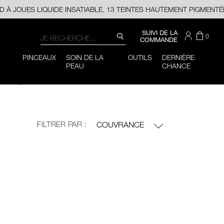
 À JOUES LIQUIDE INSATIABLE. 13 TEINTES HAUTEMENT PIGMENTÉ
Recherche
CONSULTER
SUIVI DE LA
IL
ARTI
0
RECHERCHE
LE
COMMANDE
Y
DAN
CATALOGUE
Vous
Fermer
A
LE
pouvez
PINCEAUX
SOIN DE LA
OUTILS
DERNIÈRE
PANI
utiliser
PEAU
CHANCE
la
touche
de
tabulation
(ou
glisser
vers
Couvrance
FILTRER PAR :
COUVRANCE
la
gauche
ou
la
droite
sur
votre
appareil
mobile)
pour
accéder
aux