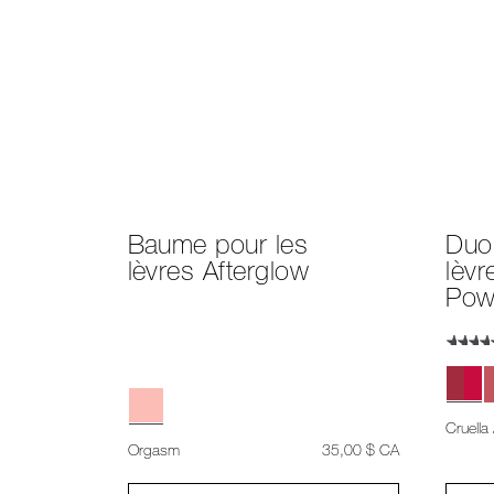
Baume pour les
Duo
lèvres Afterglow
lèvr
Pow
Cruella
était
,
Orgasm
35,00 $ CA