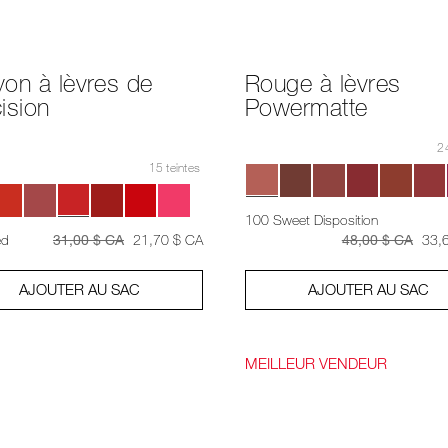
on à lèvres de
Rouge à lèvres
ision
Powermatte
24
15 teintes
100 Sweet Disposition
était
était
,
était
était
ed
31,00 $ CA
21,70 $ CA
48,00 $ CA
33,
AJOUTER AU SAC
AJOUTER AU SAC
MEILLEUR VENDEUR