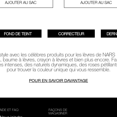
AJOUTER AU SAC
AJOUTER AU SAC
FOND DE TEINT
CORRECTEUR
DERN
style avec les célèbres produits pour les lèvres de NARS :
es, baume à lèvres, crayon à lèvres et bien plus encore. Fa
s intenses, des naturels dynamiques, des roses pétillant
pour trouver la couleur unique qui vous ressemble.
POUR EN SAVOIR DAVANTAGE
AIDE ET FAQ
FAÇONS DE
MAGASINER