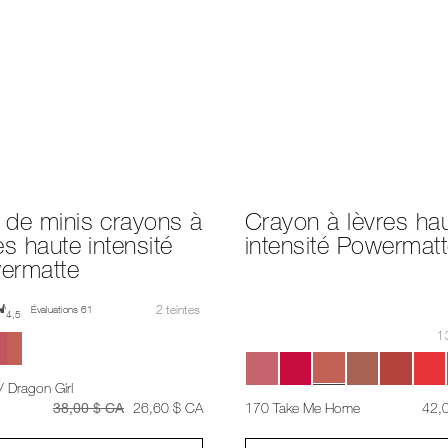
 de minis crayons à
Crayon à lèvres ha
es haute intensité
intensité Powermat
ermatte
2 teintes
Évaluations 61
4,5
13
 / Dragon Girl
était
était
,
était
38,00 $ CA
26,60 $ CA
170 Take Me Home
42,