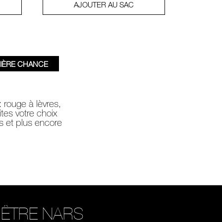
AJOUTER AU SAC
IÈRE CHANCE
 rouge à lèvres,
ites votre choix
s et plus encore
ÊTRE NARS