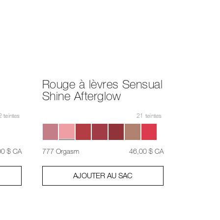
suggestions
données
au
fur
et
à
mesure
que
vous
tapez
ou
Rouge à lèvres Sensual
soumettez
Shine Afterglow
ce
formulaire
pour
2 teintes
21 teintes
rechercher
le
mot
clé
que
,
était
,
00 $ CA
777 Orgasm
46,00 $ CA
vous
avez
saisi.
AJOUTER AU SAC