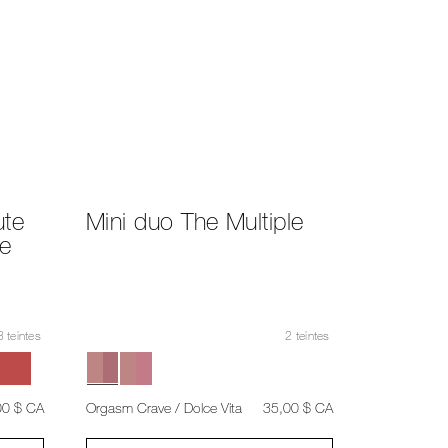
ute
Mini duo The Multiple
te
 teintes
2 teintes
,
était
,
00 $ CA
Orgasm Crave / Dolce Vita
35,00 $ CA