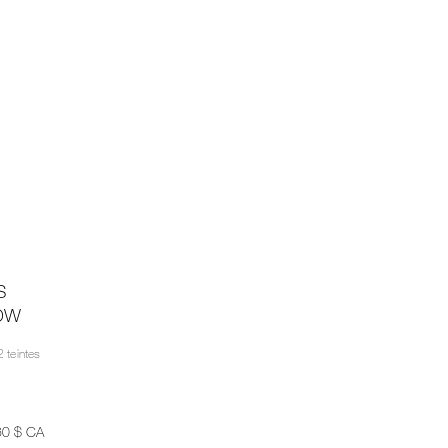
s
ow
2 teintes
,
60 $ CA