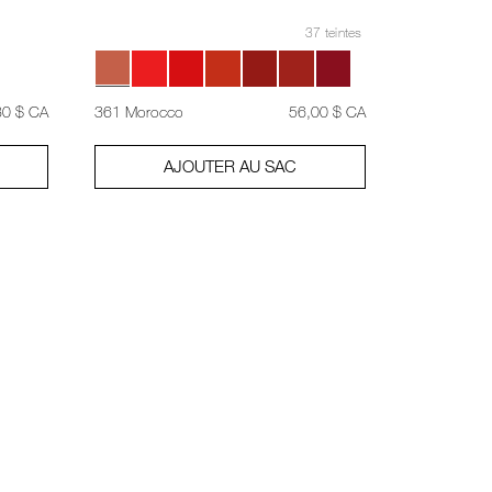
37 teintes
,
était
,
80 $ CA
361 Morocco
56,00 $ CA
AJOUTER AU SAC