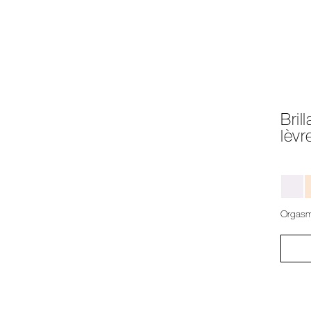
Bril
lèvr
Orgas