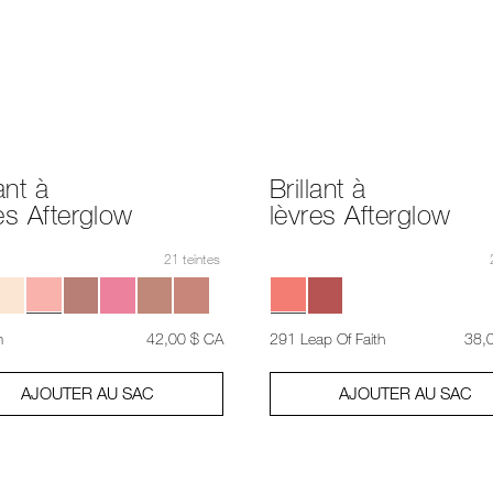
lant à
Brillant à
es Afterglow
lèvres Afterglow
21 teintes
était
,
était
m
42,00 $ CA
291 Leap Of Faith
38,
AJOUTER AU SAC
AJOUTER AU SAC