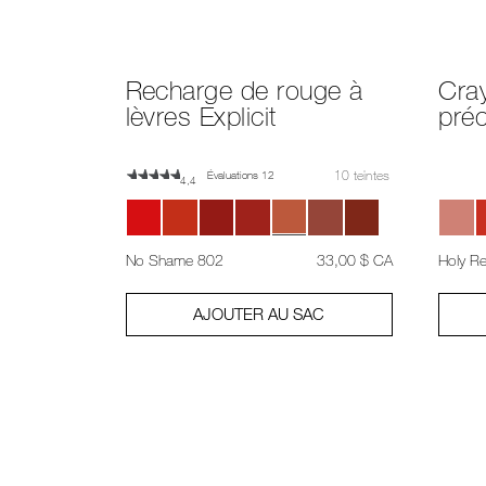
Recharge de rouge à
Cray
lèvres Explicit
préc
10 teintes
Évaluations 12
4,4
était
,
No Shame 802
33,00 $ CA
Holy R
AJOUTER AU SAC