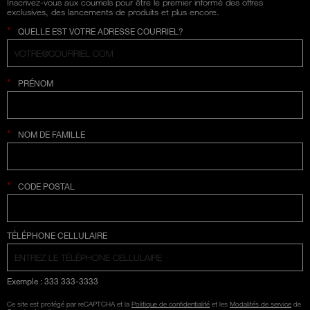
Inscrivez-vous aux courriels pour être le premier informé des offres
exclusives, des lancements de produits et plus encore.
*
QUELLE EST VOTRE ADRESSE COURRIEL?
*
PRÉNOM
*
NOM DE FAMILLE
*
CODE POSTAL
SÉLECTION COUNTRY
TÉLÉPHONE CELLULAIRE
Exemple : 333 333-3333
Ce site est protégé par reCAPTCHA et la
Politique de confidentialité
et les
Modalités de service
de