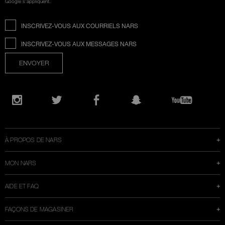
Google s'appliquent.
INSCRIVEZ-VOUS AUX COURRIELS NARS
INSCRIVEZ-VOUS AUX MESSAGES NARS
ENVOYER
Ouvre
une
Instagram
Twitter
Facebook
Snapchat
YouTube
nouvelle
fenêtre
À PROPOS DE NARS
MON NARS
AIDE ET FAQ
FAÇONS DE MAGASINER