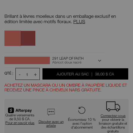
Détails
/CA/afterglow-
N°
lip-
d'article
Brillant à lèvres moelleux dans un emballage exclusif en
shine/0194251159270.html
0194251159270
Brillant
édition limitée avec motifs floraux.
PLUS
à
lèvres Afterglow
291
Variantes
287
Leap
New
Of
Dawn
Faith
OPTIONS
Actions
291 LEAP OF FAITH
pour
D'AJOUT
Abricot doux nacré
le
AU
produit
PANIER
QTÉ :
-
+
ÉTAIT
,
AJOUTER AU SAC
|
38,00 $ CA
1
ACHETEZ UN MASCARA OU UN OMBRE À PAUPIÈRE LIQUIDE ET
RECEVEZ UNE PINCE À CHEVEUX NARS GRATUITE.
Promotions
Quatre versements
Connectez-vous
de 9,50 $ CA.
Économisez 10 %
pour obtenir la
Discuter avec un
Pour en savoir plus
avec l’option
livraison gratuite et
artiste
d’abonnement
des échantillons
gratuits