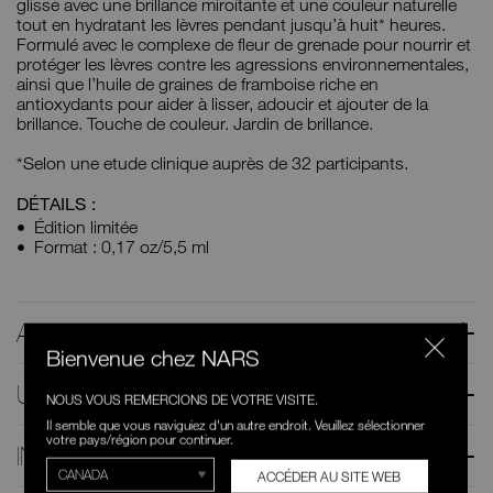
glisse avec une brillance miroitante et une couleur naturelle
tout en hydratant les lèvres pendant jusqu’à huit* heures.
Formulé avec le complexe de fleur de grenade pour nourrir et
protéger les lèvres contre les agressions environnementales,
ainsi que l’huile de graines de framboise riche en
antioxydants pour aider à lisser, adoucir et ajouter de la
brillance. Touche de couleur. Jardin de brillance.
*Selon une etude clinique auprès de 32 participants.
DÉTAILS :
Édition limitée
Format : 0,17 oz/5,5 ml
AVANTAGES
Bienvenue chez NARS
UTILISATION
NOUS VOUS REMERCIONS DE VOTRE VISITE.
Il semble que vous naviguiez d'un autre endroit. Veuillez sélectionner
votre pays/région pour continuer.
INGRÉDIENTS
ACCÉDER AU SITE WEB