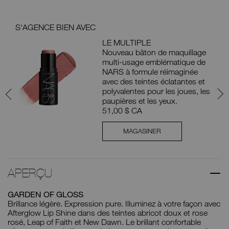
S'AGENCE BIEN AVEC
S'A
LE MULTIPLE
Nouveau bâton de maquillage
multi-usage emblématique de
es
NARS à formule réimaginée
avec des teintes éclatantes et
 qui
polyvalentes pour les joues, les
paupières et les yeux.
51,00 $ CA
MAGASINER
APERÇU
GARDEN OF GLOSS
Brillance légère. Expression pure. Illuminez à votre façon avec
Afterglow Lip Shine dans des teintes abricot doux et rose
rosé, Leap of Faith et New Dawn. Le brillant confortable