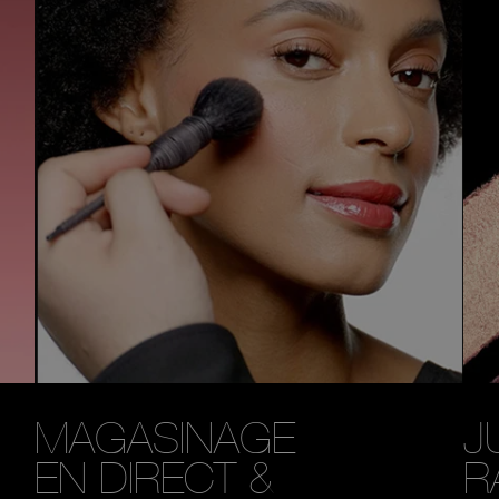
MAGASINAGE
J
EN DIRECT
&
R