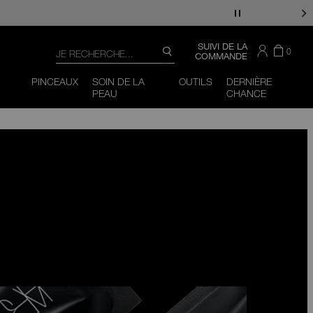
Recherche
CONSULTER
SUIVI DE LA
IL
ARTI
0
RECHERCHE
LE
COMMANDE
Y
DANS
CATALOGUE
Vous pouvez utiliser la touche de tabulation (ou glisser 
Fermer
A
LE
PINCEAUX
SOIN DE LA
OUTILS
DERNIÈRE
PANI
PEAU
CHANCE