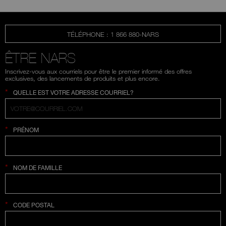
TÉLÉPHONE : 1 866 880-NARS
ÊTRE NARS
Inscrivez-vous aux courriels pour être le premier informé des offres
exclusives, des lancements de produits et plus encore.
*
QUELLE EST VOTRE ADRESSE COURRIEL?
*
PRÉNOM
*
NOM DE FAMILLE
*
CODE POSTAL