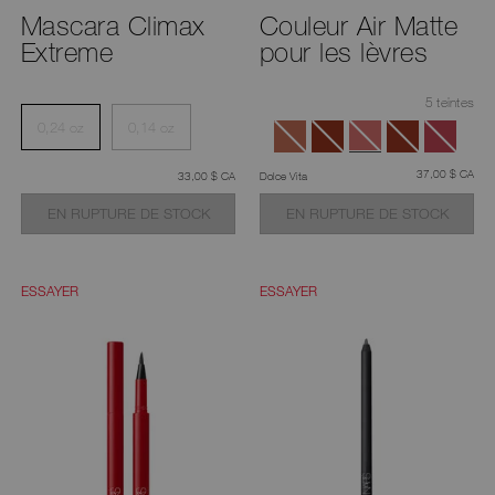
Mascara Climax
Couleur Air Matte
Extreme
pour les lèvres
5 teintes
0,24 oz
0,14 oz
était
,
37,00 $ CA
était
,
33,00 $ CA
Dolce Vita
EN RUPTURE DE STOCK
EN RUPTURE DE STOCK
ESSAYER
ESSAYER