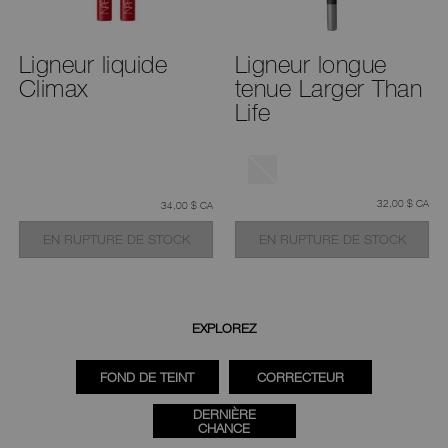
Ligneur liquide
Ligneur longue
Climax
tenue Larger Than
Life
était
,
32,00 $ CA
était
,
34,00 $ CA
EN RUPTURE DE STOCK
EN RUPTURE DE STOCK
EXPLOREZ
FOND DE TEINT
CORRECTEUR
DERNIÈRE
CHANCE