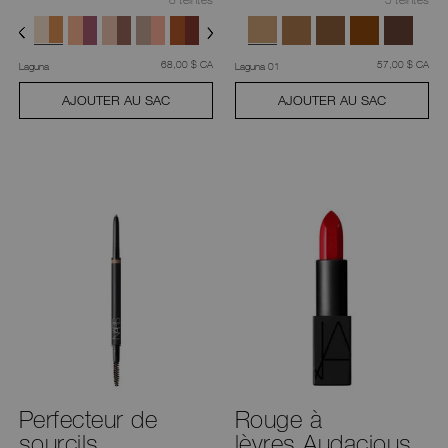
était
,
était
,
68,00 $ CA
57,00 $ CA
Laguna
Laguna 01
AJOUTER AU SAC
AJOUTER AU SAC
Perfecteur de
Rouge à
sourcils
lèvres Audacious