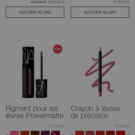
était
,
était
,
était
33,60 $ CA
37,00 $ CA
48,00 $ CA
AJOUTER AU SAC
AJOUTER AU SAC
Pigment pour les
Crayon à lèvres
lèvres Powermatte
de précision
23 teintes
15 teintes