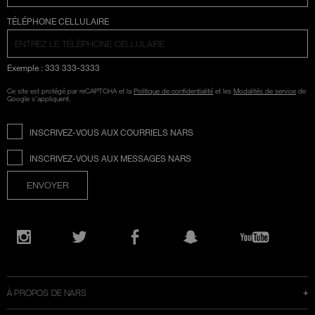
SÉLECTION COUNTRY
TÉLÉPHONE CELLULAIRE
Exemple : 333 333-3333
Ce site est protégé par reCAPTCHA et la
Politique de confidentialité
et les
Modalités de service
de
Google s'appliquent.
INSCRIVEZ-VOUS AUX COURRIELS NARS
INSCRIVEZ-VOUS AUX MESSAGES NARS
ENVOYER
Ouvre
une
Instagram
Twitter
Facebook
Snapchat
YouTube
nouvelle
fenêtre
À PROPOS DE NARS