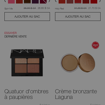
était
,
était
,
était
26,60 $ CA
était
21,70 $ CA
38,00 $ CA
31,00 $ CA
Spin Me
Holy Red
AJOUTER AU SAC
AJOUTER AU SAC
ESSAYER
DERNIÈRE VENTE
Quatuor d'ombres
Crème bronzante
à paupières
Laguna
8 teintes
5 teintes