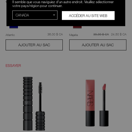
Stylo ligneur
Crayon à lèvres
Il semble que vous naviguiez d'un autre endroit. Veuillez sélectionner
satiné
votre pays/région pour continuer.
ACCÉDER AU SITE WEB
était
,
était
,
36,00 $ CA
était
24,50 $ CA
35,00 $ CA
Atlantic
Majella
AJOUTER AU SAC
AJOUTER AU SAC
ESSAYER