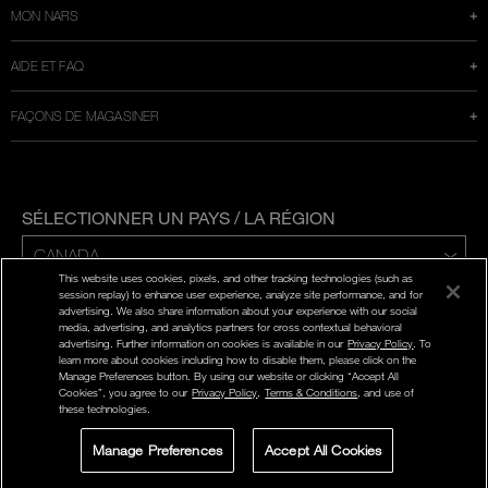
MON NARS
AIDE ET FAQ
FAÇONS DE MAGASINER
SÉLECTIONNER UN PAYS / LA RÉGION
This website uses cookies, pixels, and other tracking technologies (such as
ENG | FR
session replay) to enhance user experience, analyze site performance, and for
advertising. We also share information about your experience with our social
media, advertising, and analytics partners for cross contextual behavioral
POLITIQUE DE CONFIDENTIALITÉ
advertising. Further information on cookies is available in our
Privacy Policy
. To
CONDITIONS D'UTILISATION
learn more about cookies including how to disable them, please click on the
Manage Preferences button. By using our website or clicking “Accept All
Cookies”, you agree to our
Privacy Policy
,
Terms & Conditions
, and use of
©
2026
NARS COSMETICS.
these technologies.
NARS COSMETICS, LTD. TOUS DROITS RÉSERVÉS.
Manage Preferences
Accept All Cookies
CLAVARDAGE
INSCRIPTION AUX
SÉLECTEUR DE
OFFRES
MAGASIN​​​​​​​