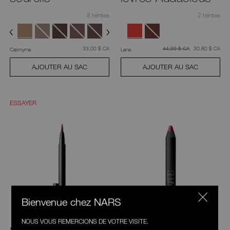
8 teintes
2 teintes
était
,
était
,
33,00 $ CA
était
30,80 $ CA
44,00 $ CA
Calimyrna
Lana
AJOUTER AU SAC
AJOUTER AU SAC
ESSAYER
Bienvenue chez NARS
NOUS VOUS REMERCIONS DE VOTRE VISITE.