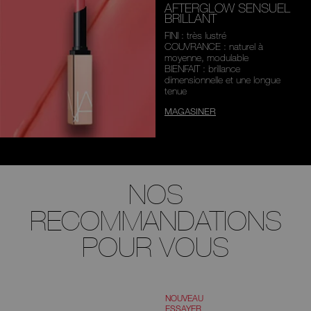
AFTERGLOW SENSUEL
BRILLANT
FINI : très lustré
COUVRANCE : naturel à
moyenne,
modulable
BIENFAIT : brillance
dimensionnelle
et une longue
tenue
MAGASINER
NOS
RECOMMANDATIONS
POUR VOUS
NOUVEAU
ESSAYER