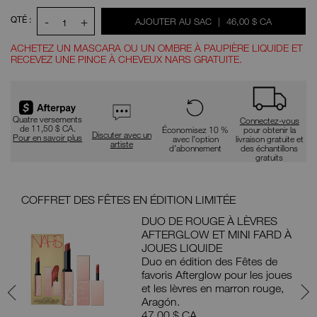
QTÉ :
-
+
ÉTAIT
,
AJOUTER AU SAC
|
46,00 $ CA
1
ACHETEZ UN MASCARA OU UN OMBRE À PAUPIÈRE LIQUIDE ET
RECEVEZ UNE PINCE À CHEVEUX NARS GRATUITE.
Promotions
Quatre versements
Connectez-vous
de 11,50 $ CA.
Économisez 10 %
pour obtenir la
Discuter avec un
Pour en savoir plus
avec l’option
livraison gratuite et
artiste
d’abonnement
des échantillons
gratuits
COFFRET DES FÊTES EN ÉDITION LIMITÉE
S’A
E
DUO DE ROUGE À LÈVRES
AFTERGLOW ET MINI FARD À
X
JOUES LIQUIDE
’UN
Duo en édition des Fêtes de
E
favoris Afterglow pour les joues
UE
et les lèvres en marron rouge,
Aragón.
47,00 $ CA