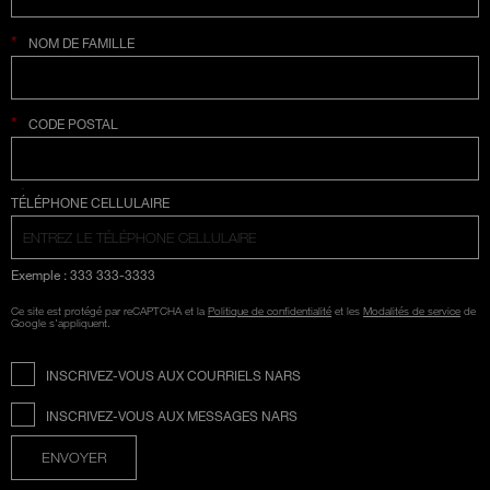
*
NOM DE FAMILLE
*
CODE POSTAL
SÉLECTION COUNTRY
TÉLÉPHONE CELLULAIRE
Exemple : 333 333-3333
Ce site est protégé par reCAPTCHA et la
Politique de confidentialité
et les
Modalités de service
de
Google s'appliquent.
INSCRIVEZ-VOUS AUX COURRIELS NARS
INSCRIVEZ-VOUS AUX MESSAGES NARS
ENVOYER