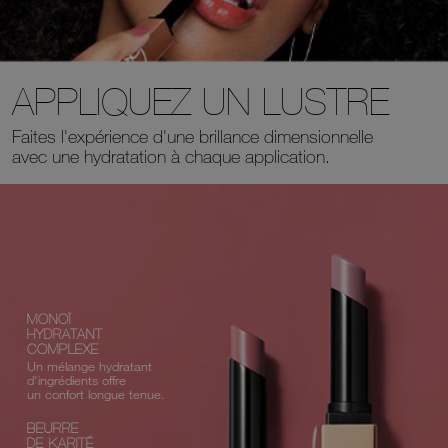
APPLIQUEZ UN LUSTRE
Faites l'expérience d'une brillance dimensionnelle
avec une hydratation à chaque application.
MONOÏ
HYDRATANT
COMPLEXE
Un mélange hydratant
d'ingrédients offre
un confort longue tenue.
BEURRE
DE KARITÉ