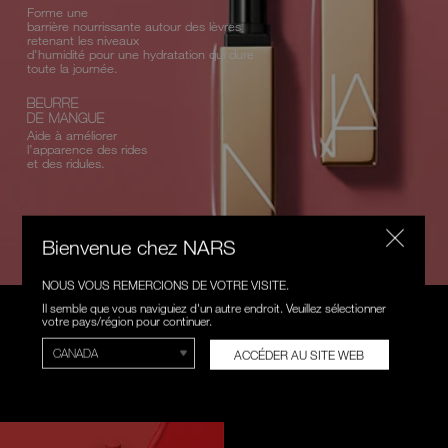
Forme une
barrière
nourrissante autour des lèvres
retenant les
niveaux
d'humidité pour une hydratation qui dure
toute la journée.
BEURRE
DE MANGUE
Aide à améliorer
l’apparence des rides
et des ridules.
Bienvenue chez NARS
NOUS VOUS REMERCIONS DE VOTRE VISITE.
Il semble que vous naviguiez d'un autre endroit. Veuillez sélectionner
votre pays/région pour continuer.
CHOISISSEZ VOTRE
ACCÉDER AU SITE WEB
ROUGE À LÈVRES NARS