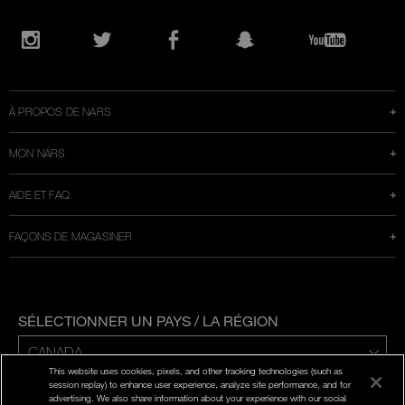
Ouvre
une
Instagram
Twitter
Facebook
Snapchat
YouTube
nouvelle
fenêtre
À PROPOS DE NARS
MON NARS
AIDE ET FAQ
FAÇONS DE MAGASINER
SÉLECTIONNER UN PAYS / LA RÉGION
This website uses cookies, pixels, and other tracking technologies (such as
ENG | FR
session replay) to enhance user experience, analyze site performance, and for
advertising. We also share information about your experience with our social