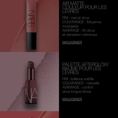
AIR MATTE
COULEUR POUR LES
LÈVRES
FINI : mat et doux
COUVRANCE : Moyenne,
modulable
AVANTAGE : fini doux
et sensation crémeuse
MAGASINER
PALETTE AFTERGLOW
BAUME POUR LES
LÈVRES
FINI : brillance subtile
COUVRANCE : naturelle
AVANTAGE : confort
doux longue tenue
MAGASINER