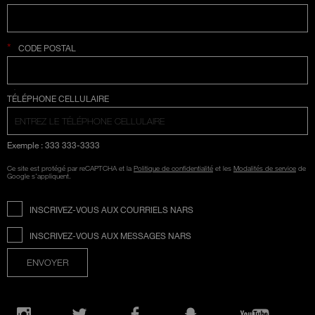
*
CODE POSTAL
SÉLECTION COUNTRY
TÉLÉPHONE CELLULAIRE
Exemple : 333 333-3333
Ce site est protégé par reCAPTCHA et la
Politique de confidentialité
et les
Modalités de service
de
Google s'appliquent.
INSCRIVEZ-VOUS AUX COURRIELS NARS
INSCRIVEZ-VOUS AUX MESSAGES NARS
ENVOYER
Ouvre