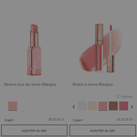
Baume pour les lèvres Afterglow
Brillant à lèvres Afterglow
21 teintes
était
,
était
,
35,00 $ CA
42,00 $ CA
Orgasm
Orgasm
AJOUTER AU SAC
AJOUTER AU SAC