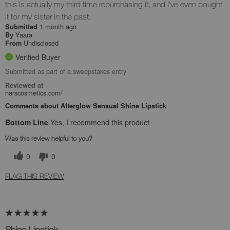
this is actually my third time repurchasing it, and I've even bought
it for my sister in the past.
1 month ago
Submitted
Yaara
By
Undisclosed
From
Verified Buyer
Submitted as part of a sweepstakes entry
Reviewed at
narscosmetics.com/
Comments about Afterglow Sensual Shine Lipstick
Bottom Line
Yes, I recommend this product
Was this review helpful to you?
0
0
FLAG THIS REVIEW
Shine Lipstick