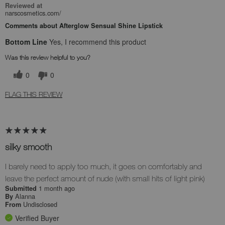
Reviewed at
narscosmetics.com/
Comments about Afterglow Sensual Shine Lipstick
Bottom Line
Yes, I recommend this product
Was this review helpful to you?
0
0
FLAG THIS REVIEW
silky smooth
I barely need to apply too much, it goes on comfortably and
leave the perfect amount of nude (with small hits of light pink)
1 month ago
Submitted
Alanna
By
Undisclosed
From
Verified Buyer