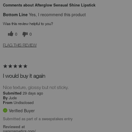
Comments about Afterglow Sensual Shine Lipstick
Bottom Line
Yes, I recommend this product
Was this review helpful to you?
0
0
FLAG THIS REVIEW
I would buy it again
Nice texture, glossy but not sticky.
29 days ago
Submitted
Jude
By
Undisclosed
From
Verified Buyer
Submitted as part of a sweepstakes entry
Reviewed at
narscosmetics.com/