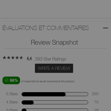
ÉVALUATIONS ET COMMENTAIRES
Review Snapshot
4.4
393 Star Ratings
WRITE A REVIEW
86%
of respondents would recommend this product
5 Stars
260
4 Stars
70
3 Stars
28