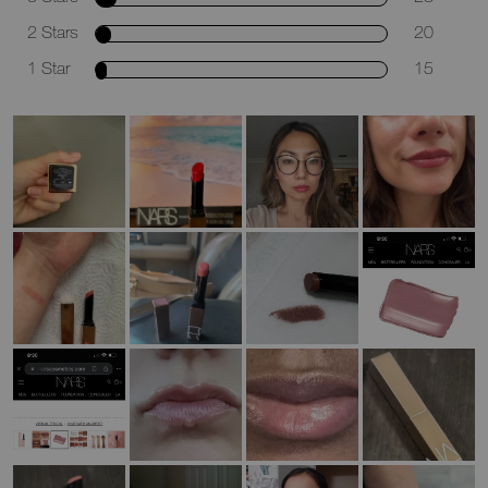
2 Stars
20
1 Star
15