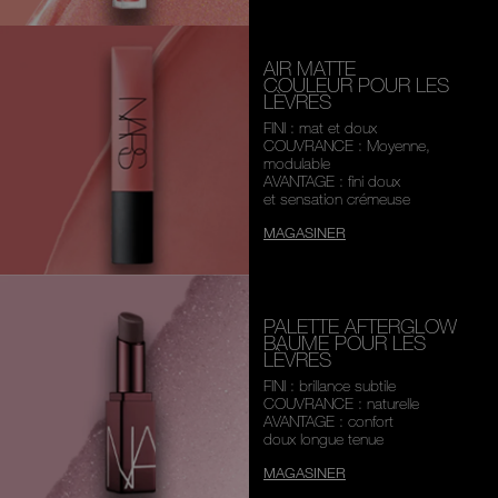
AIR MATTE
COULEUR POUR LES
LÈVRES
FINI : mat et doux
COUVRANCE : Moyenne,
modulable
AVANTAGE : fini doux
et sensation crémeuse
MAGASINER
PALETTE AFTERGLOW
BAUME POUR LES
LÈVRES
FINI : brillance subtile
COUVRANCE : naturelle
AVANTAGE : confort
doux longue tenue
MAGASINER