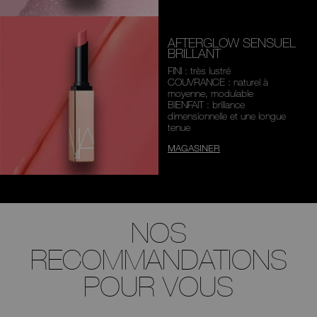
AFTERGLOW SENSUEL
BRILLANT
FINI : très lustré
COUVRANCE : naturel à
moyenne,
modulable
BIENFAIT : brillance
dimensionnelle
et une longue
tenue
MAGASINER
NOS
RECOMMANDATIONS
POUR VOUS