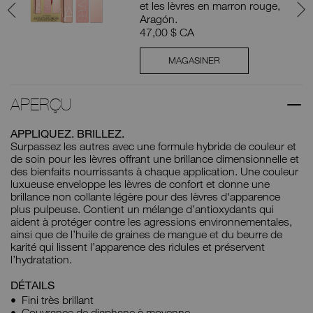
UE
et les lèvres en marron rouge,
Aragón.
47,00 $ CA
MAGASINER
APERÇU
APPLIQUEZ. BRILLEZ.
Surpassez les autres avec une formule hybride de couleur et
de soin pour les lèvres offrant une brillance dimensionnelle et
des bienfaits nourrissants à chaque application. Une couleur
luxueuse enveloppe les lèvres de confort et donne une
brillance non collante légère pour des lèvres d'apparence
plus pulpeuse. Contient un mélange d’antioxydants qui
aident à protéger contre les agressions environnementales,
ainsi que de l’huile de graines de mangue et du beurre de
karité qui lissent l’apparence des ridules et préservent
l’hydratation.
DÉTAILS
Fini très brillant
Couvrance de diaphane à moyenne