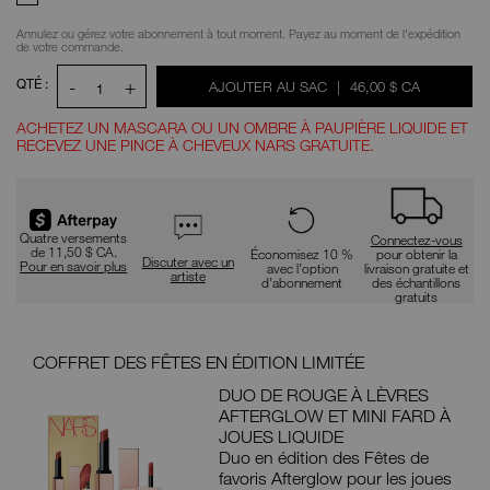
Annulez ou gérez votre abonnement à tout moment. Payez au moment de l'expédition
de votre commande.
QTÉ :
-
+
ÉTAIT
,
AJOUTER AU SAC
|
46,00 $ CA
1
ACHETEZ UN MASCARA OU UN OMBRE À PAUPIÈRE LIQUIDE ET
RECEVEZ UNE PINCE À CHEVEUX NARS GRATUITE.
Promotions
Quatre versements
Connectez-vous
de 11,50 $ CA.
Économisez 10 %
pour obtenir la
Discuter avec un
Pour en savoir plus
avec l’option
livraison gratuite et
artiste
d’abonnement
des échantillons
gratuits
COFFRET DES FÊTES EN ÉDITION LIMITÉE
S’A
E
DUO DE ROUGE À LÈVRES
AFTERGLOW ET MINI FARD À
X
JOUES LIQUIDE
’UN
Duo en édition des Fêtes de
E
favoris Afterglow pour les joues