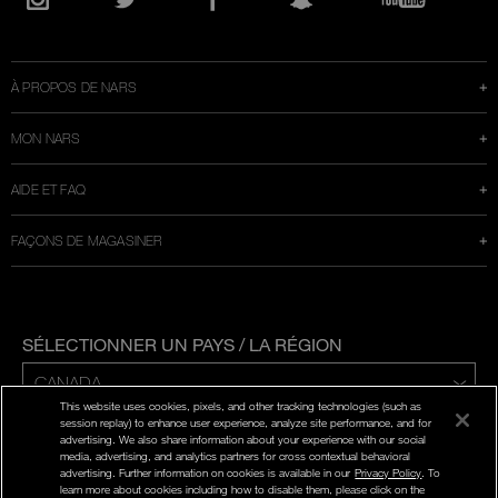
une
Instagram
Twitter
Facebook
Snapchat
YouTube
nouvelle
fenêtre
À PROPOS DE NARS
MON NARS
AIDE ET FAQ
FAÇONS DE MAGASINER
SÉLECTIONNER UN PAYS / LA RÉGION
This website uses cookies, pixels, and other tracking technologies (such as
ENG | FR
session replay) to enhance user experience, analyze site performance, and for
advertising. We also share information about your experience with our social
media, advertising, and analytics partners for cross contextual behavioral
POLITIQUE DE CONFIDENTIALITÉ
advertising. Further information on cookies is available in our
Privacy Policy
. To
CONDITIONS D'UTILISATION
learn more about cookies including how to disable them, please click on the