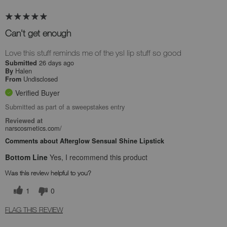
Can't get enough
Love this stuff reminds me of the ysl lip stuff so good
26 days ago
Submitted
Halen
By
Undisclosed
From
Verified Buyer
Submitted as part of a sweepstakes entry
Reviewed at
narscosmetics.com/
Comments about Afterglow Sensual Shine Lipstick
Bottom Line
Yes, I recommend this product
Was this review helpful to you?
1
0
FLAG THIS REVIEW