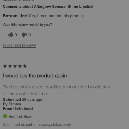
Comments about Afterglow Sensual Shine Lipstick
Bottom Line
Yes, I recommend this product
Was this review helpful to you?
0
0
FLAG THIS REVIEW
I would buy the product again .
The lipstick shine and beautiful color on m\e. I would try a
different color next time.
29 days ago
Submitted
Tamara
By
Undisclosed
From
Verified Buyer
Submitted as part of a sweepstakes entry