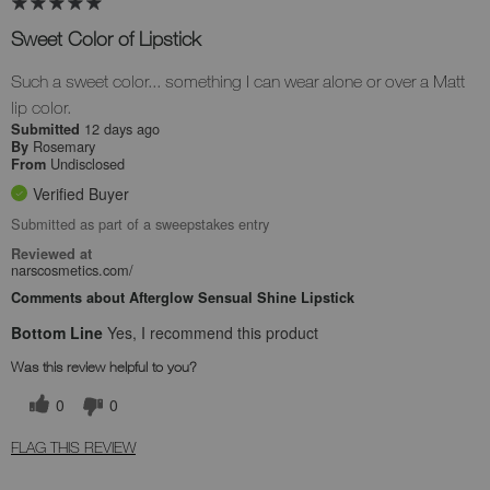
Sweet Color of Lipstick
Such a sweet color... something I can wear alone or over a Matt
lip color.
12 days ago
Submitted
Rosemary
By
Undisclosed
From
Verified Buyer
Submitted as part of a sweepstakes entry
Reviewed at
narscosmetics.com/
Comments about Afterglow Sensual Shine Lipstick
Bottom Line
Yes, I recommend this product
Was this review helpful to you?
0
0
FLAG THIS REVIEW