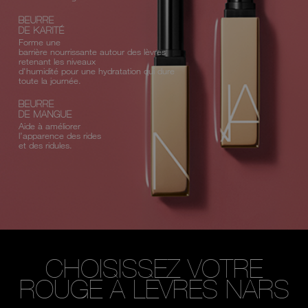
BEURRE
DE KARITÉ
Forme une
barrière
nourrissante autour des lèvres
retenant les
niveaux
d'humidité pour une hydratation qui dure
toute la journée.
BEURRE
DE MANGUE
Aide à améliorer
l’apparence des rides
et des ridules.
CHOISISSEZ VOTRE
ROUGE À LÈVRES NARS