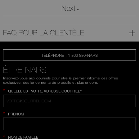
Next
»
FAQ POUR LA CLIENTÈLE
TÉLÉPHONE : 1 866 880-NARS
ÊTRE NARS
Inscrivez-vous aux courriels pour être le premier informé des offres
exclusives, des lancements de produits et plus encore.
*
QUELLE EST VOTRE ADRESSE COURRIEL?
*
PRÉNOM
*
NOM DE FAMILLE