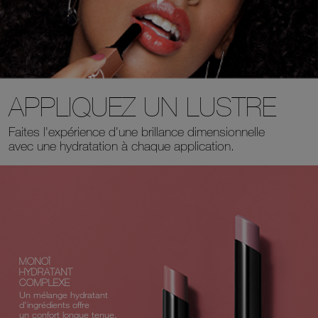
APPLIQUEZ UN LUSTRE
Faites l'expérience d'une brillance dimensionnelle
avec une hydratation à chaque application.
MONOÏ
HYDRATANT
COMPLEXE
Un mélange hydratant
d'ingrédients offre
un confort longue tenue.