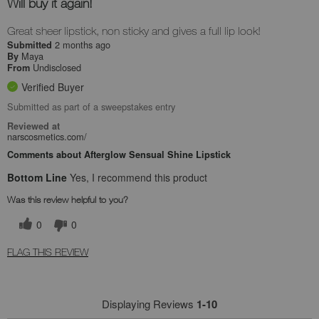
Will buy it again!
Great sheer lipstick, non sticky and gives a full lip look!
2 months ago
Submitted
Maya
By
Undisclosed
From
Verified Buyer
Submitted as part of a sweepstakes entry
Reviewed at
narscosmetics.com/
Comments about Afterglow Sensual Shine Lipstick
Bottom Line
Yes, I recommend this product
Was this review helpful to you?
0
0
FLAG THIS REVIEW
Displaying Reviews
1-10