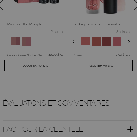
Mini duo The Multiple
Fard à joues liquide Insatiable
2 teintes
13 teintes
était
,
était
,
35,00 $ CA
45,00 $ CA
Orgasm Crave / Dolce Vita
Orgasm
AJOUTER AU SAC
AJOUTER AU SAC
ÉVALUATIONS ET COMMENTAIRES
FAQ POUR LA CLIENTÈLE