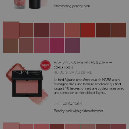
Shimmering peachy pink
Variantes
Orgasm
Orgasm
Orgasm
Orgasm
Itsy
Exhibit
All
Brash
Lust
Crush
Fantasy
Bitsy
A
Access
Double
Qué
Fast
Girl
Lose
Dare
Calor
Ride
Happy
Control
FARD À JOUES EN POUDRE –
ORGASM
Article
était
,
46,00 $ CA
AU DÉTAIL
nº
Le fard à joues emblématique de NARS a été
0194251140407
réimaginé dans une formule améliorée qui tient
jusqu’à 16 heures, offrant une couleur vraie avec
une sensation confortable et légère.
777 ORGASM
Peachy pink with golden shimmer
Variantes
777
778
776
775
237
900
901
888
Orgasm