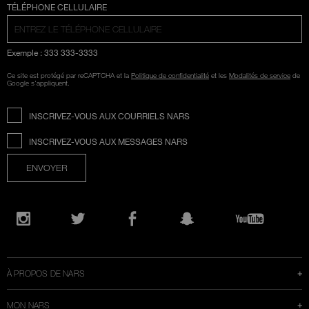
SÉLECTION COUNTRY
TÉLÉPHONE CELLULAIRE
Exemple : 333 333-3333
Ce site est protégé par reCAPTCHA et la
Politique de confidentialité
et les
Modalités de service
de
Google s'appliquent.
INSCRIVEZ-VOUS AUX COURRIELS NARS
INSCRIVEZ-VOUS AUX MESSAGES NARS
ENVOYER
Ouvre
une
Instagram
Twitter
Facebook
Snapchat
YouTube
nouvelle
fenêtre
À PROPOS DE NARS
MON NARS