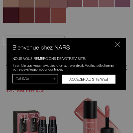
Fierce
Sinful
Fling
Hot
Take
AJOUTER TOUT AU SAC
Bienvenue chez NARS
NOUS VOUS REMERCIONS DE VOTRE VISITE.
Il semble que vous naviguiez d'un autre endroit. Veuillez sélectionner
NOS RECOMMANDATIONS POUR VOUS
votre pays/région pour continuer.
ACCÉDER AU SITE WEB
NOUVEAU
ESSAYER
EXCLUSIVITÉ EN LIGNE