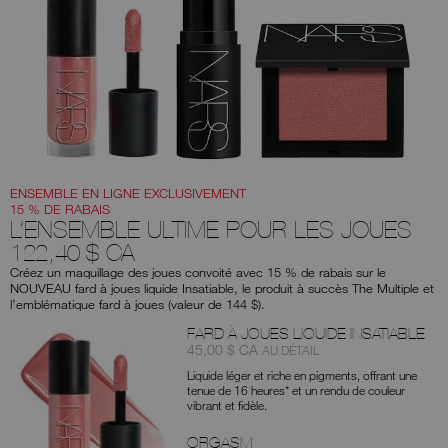
aux
suggestions
données
au
fur
et
à
mesure
que
vous
tapez
ou
soumettez
ce
ENSEMBLE EN LIGNE EXCLUSIVEMENT
formulaire
15 % DE RABAIS
pour
L’ENSEMBLE ULTIME POUR LES JOUES
rechercher
122,40 $ CA
le
mot
Créez un maquillage des joues convoité avec 15 % de rabais sur le
clé
NOUVEAU fard à joues liquide Insatiable, le produit à succès The Multiple et
que
vous
l’emblématique fard à joues (valeur de 144 $).
avez
Produits
saisi.
FARD À JOUES LIQUIDE INSATIABLE
Article
était
,
45,00 $ CA
AU DÉTAIL
nº
Liquide léger et riche en pigments, offrant une
0194251172057
tenue de 16 heures* et un rendu de couleur
vibrant et fidèle.
ORGASM