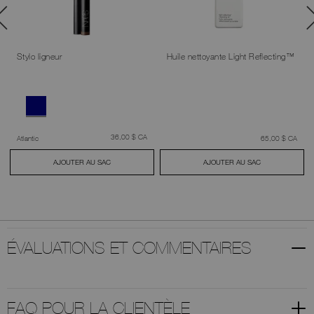
Stylo ligneur
Huile nettoyante Light Reflecting™​​​​​​​
était
,
36,00 $ CA
était
,
Atlantic
65,00 $ CA
AJOUTER AU SAC
AJOUTER AU SAC
ÉVALUATIONS ET COMMENTAIRES
FAQ POUR LA CLIENTÈLE