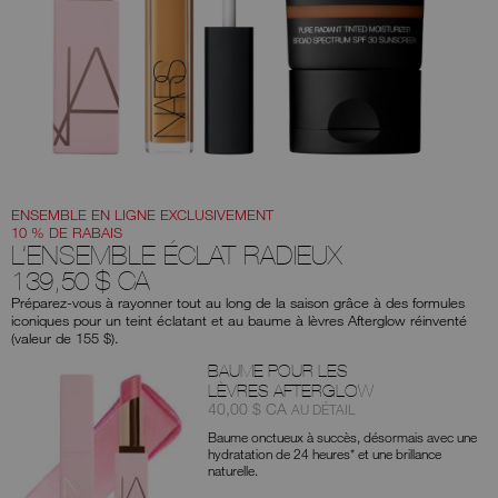
aux
suggestions
données
au
fur
et
à
mesure
que
vous
tapez
ou
soumettez
ce
ENSEMBLE EN LIGNE EXCLUSIVEMENT
formulaire
10 % DE RABAIS
pour
L’ENSEMBLE ÉCLAT RADIEUX
rechercher
139,50 $ CA
le
mot
Préparez-vous à rayonner tout au long de la saison grâce à des formules
clé
iconiques pour un teint éclatant et au baume à lèvres Afterglow réinventé
que
vous
(valeur de 155 $).
avez
Produits
saisi.
BAUME POUR LES
LÈVRES AFTERGLOW
Article
était
,
40,00 $ CA
AU DÉTAIL
nº
Baume onctueux à succès, désormais avec une
0194251154732
hydratation de 24 heures* et une brillance
naturelle.