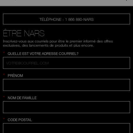
TÉLÉPHONE : 1 866 880-NARS
ÊTRE NARS
Inscrivez-vous aux courriels pour être le premier informé des offres
exclusives, des lancements de produits et plus encore.
*
QUELLE EST VOTRE ADRESSE COURRIEL?
*
PRÉNOM
*
NOM DE FAMILLE
*
CODE POSTAL