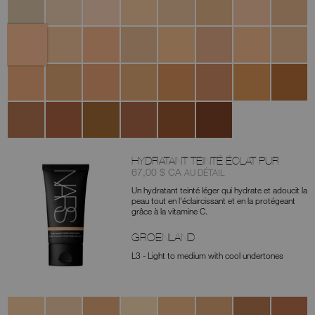
au
Brulée
Con
Lait
Leche
Cannelle
Marron
Honey
Crema
Custard
Toffee
Macadamia
Tiramisu
Glacé
Catalana
Ginger
Praline
Biscuit
Sucre
Caramel
Chestnut
Walnut
Truffle
D'Orge
Amande
Hazelnut
Chocolat
Café
Cacao
Dark
Coffee
HYDRATANT TEINTÉ ÉCLAT PUR
Article
était
,
67,00 $ CA
AU DÉTAIL
nº
Un hydratant teinté léger qui hydrate et adoucit la
NAC607845023616
peau tout en l'éclaircissant et en la protégeant
grâce à la vitamine C.
GROENLAND
L3 - Light to medium with cool undertones
Variantes
Finland
Terre
Cuzco
Norwich
Sydney
Santiago
Marrakech
La
Neuve
Havane