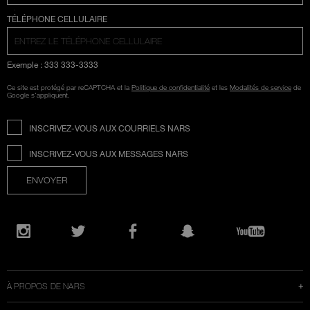
SÉLECTION COUNTRY
TÉLÉPHONE CELLULAIRE
Exemple : 333 333-3333
Ce site est protégé par reCAPTCHA et la
Politique de confidentialité
et les
Modalités de service
de
Google s'appliquent.
INSCRIVEZ-VOUS AUX COURRIELS NARS
INSCRIVEZ-VOUS AUX MESSAGES NARS
ENVOYER
Ouvre
une
Instagram
Twitter
Facebook
Snapchat
YouTube
nouvelle
fenêtre
À PROPOS DE NARS