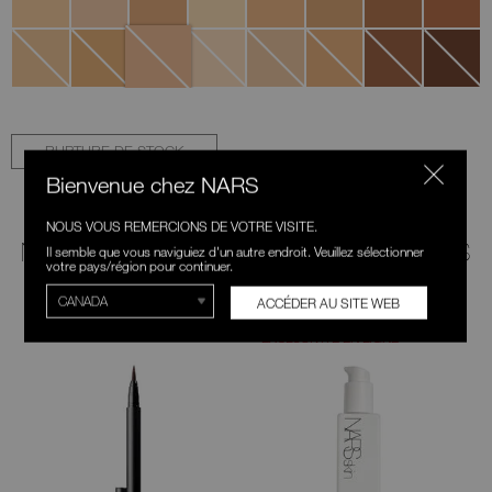
Groenland
Alaska
St.
Gotland
Mykonos
Auckland
Guernesey
Grenade
Moritz
RUPTURE DE STOCK
Bienvenue chez NARS
NOUS VOUS REMERCIONS DE VOTRE VISITE.
NOS RECOMMANDATIONS POUR VOUS
Il semble que vous naviguiez d'un autre endroit. Veuillez sélectionner
votre pays/région pour continuer.
ACCÉDER AU SITE WEB
ESSAYER
NOUVEAU
EXCLUSIVITÉ EN LIGNE