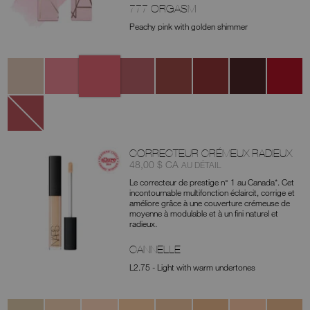
777 ORGASM
Peachy pink with golden shimmer
Variantes
777
270
236
237
232
277
257
259
Orgasm
Triple
Stargaze
Fast
Crush
Aragón
Hot
Miseducat
X
Lane
Line
888
Dolce
Vita
CORRECTEUR CRÉMEUX RADIEUX
Article
était
,
48,00 $ CA
AU DÉTAIL
nº
Le correcteur de prestige n° 1 au Canada*. Cet
0607845012672
incontournable multifonction éclaircit, corrige et
améliore grâce à une couverture crémeuse de
moyenne à modulable et à un fini naturel et
radieux.
CANNELLE
L2.75 - Light with warm undertones
Variantes
Chantilly
Affogato
Vanilla
Nougatine
Madeleine
Café
Crème
Café