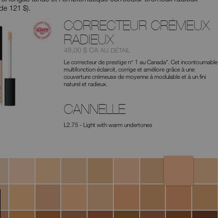
suggestions
de 121 $).
données
au
CORRECTEUR CRÉMEUX
fur
et
RADIEUX
à
mesure
Article
était
,
48,00 $ CA
AU DÉTAIL
que
nº
Le correcteur de prestige n° 1 au Canada*. Cet incontournable
vous
0607845012672
multifonction éclaircit, corrige et améliore grâce à une
tapez
couverture crémeuse de moyenne à modulable et à un fini
ou
naturel et radieux.
soumettez
ce
formulaire
CANNELLE
pour
rechercher
le
L2.75 - Light with warm undertones
mot
clé
que
vous
Cannelle
ato
Vanilla
Nougatine
Madeleine
Café
Crème
Café
Marron
avez
au
Brulée
Con
Glacé
saisi.
Lait
Leche
a
Custard
Toffee
Macadamia
Tiramisu
Ginger
Praline
Biscuit
Sucre
ana
D'Orge
nut
Walnut
Truffle
Amande
Hazelnut
Chocolat
Café
Cacao
Dark