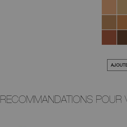
Córdoba
Barce
Caracas
Lago
Timaru
Zamb
AJOUT
 RECOMMANDATIONS POUR 