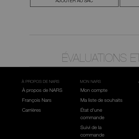
AC
AJOUTER AU SAC
ÉVALUATIONS 
À PROPOS DE NARS
MON NARS
À propos de NARS
Mon compte
François Nars
Ma liste de souhaits
Carrières
État d'une
commande
Suivi de la
commande