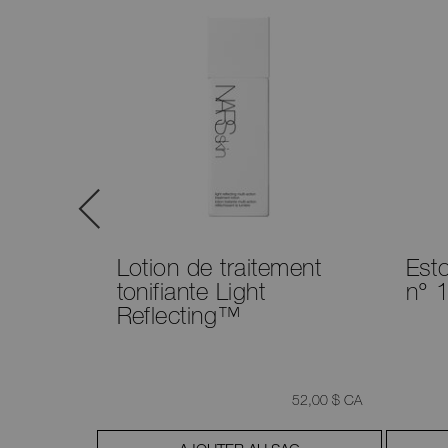
xplicit
Lotion de traitement
Est
tonifiante Light
n° 
6 teintes
Reflecting™
était
,
était
,
37,80 $ CA
52,00 $ CA