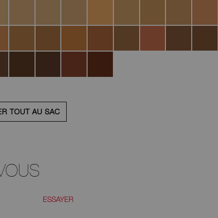
lona
Valencia
Aruba
Syracuse
Phoenix
Tahoe
Moorea
Cádiz
Seville
s
Macao
Marquises
Perth
Alexandria
New
La
Iguaçu
Namibia
Caledonia
Serena
ie
Mali
Anguilla
Port
Ambato
Louis
ER TOUT AU SAC
VOUS
ESSAYER