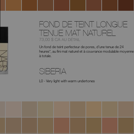
Coffee
FOND DE TEINT LONGUE
TENUE MAT NATUREL
Article
était
,
73,00 $ CA
AU DÉTAIL
nº
Un fond de teint perfecteur de pores, d’une tenue de 24
0194251155135
heures*, au fini mat naturel et à couvrance modulable moyenne
à totale.
SIBERIA
L0 - Very light with warm undertones
Yulong
Mont
Gobi
Lima
Salzburg
Bruges
Deauville
Vienna
Blanc
b
Patagonia
Vallauris
Santa
Lanai
Sahel
Stromboli
Porto
Vanautu
Fe