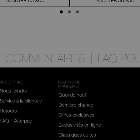
AJOUTER AU SAC
AJOUTER AU SAC
ET COMMENTAIRES
FAQ POU
AIDE ET FAQ
FAÇONS DE
MAGASINER
Nous joindre
Quoi de neuf
Service à la clientèle
Dernière chance
Retours
Offres exclusives
FAQ – Afterpay
Exclusivités en ligne
Classiques cultes