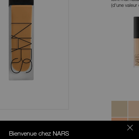
(d'une valeur 
Produits
Variantes
Chantilly
Affog
Honey
Crem
Catal
Bienvenue chez NARS
Caramel
Chest