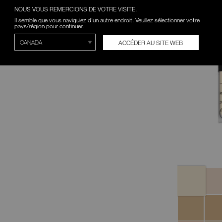
NOUS VOUS REMERCIONS DE VOTRE VISITE.
Il semble que vous naviguiez d'un autre endroit. Veuillez sélectionner votre
pays/région pour continuer.
ACCÉDER AU SITE WEB
Variantes
Siberia
Oslo
Fiji
Punja