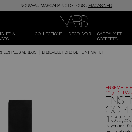
NOUVEAU MASCARA​​​​​​​ NOTORIOUS .
MAGASINER
NARS
ICLES À
COLLECTIONS
DÉCOUVRIR
CADEAUX ET
CCÈS
COFFRETS
ES LES PLUS VENDUS
ENSEMBLE FOND DE TEINT MAT ET
ENSEMBLE E
10 % DE RAB
ENSE
CORR
108,9
Rayonnez d’un
teint mat nat