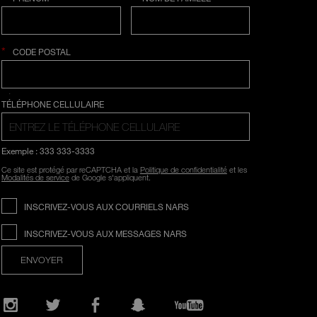
*
CODE POSTAL
SÉLECTION COUNTRY
TÉLÉPHONE CELLULAIRE
Exemple : 333 333-3333
Ce site est protégé par reCAPTCHA et la
Politique de confidentialité
et les
Modalités de service
de Google s'appliquent.
INSCRIVEZ-VOUS AUX COURRIELS NARS
INSCRIVEZ-VOUS AUX MESSAGES NARS
ENVOYER
Ouvre
une
nouvelle
fenêtre