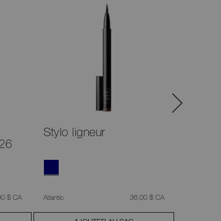
Stylo ligneur
Pincea
 26
paupiè
pigmen
,
était
,
00 $ CA
Atlantic
36,00 $ CA