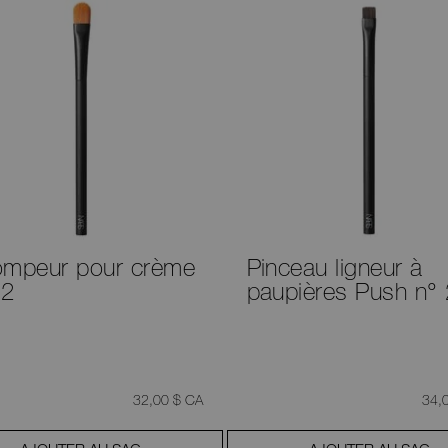
ompeur pour crème
Pinceau ligneur à
12
paupières Push n°
était
,
était
32,00 $ CA
34,