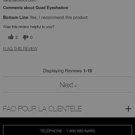
Comments about Quad Eyeshadow
Bottom Line
Yes, I recommend this product
Was this review helpful to you?
2
0
FLAG THIS REVIEW
Displaying Reviews
1-10
Next
»
FAQ POUR LA CLIENTÈLE
TÉLÉPHONE : 1 866 880-NARS