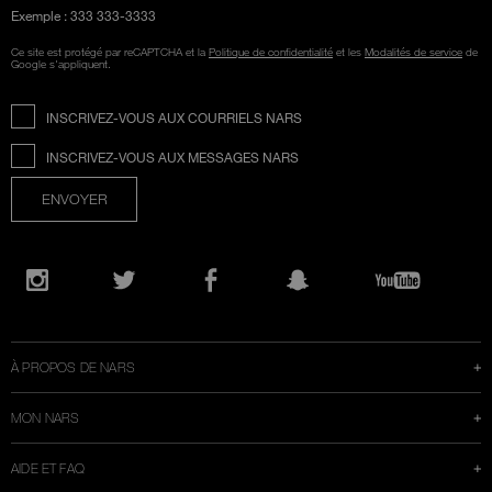
Exemple : 333 333-3333
Ce site est protégé par reCAPTCHA et la
Politique de confidentialité
et les
Modalités de service
de
Google s'appliquent.
INSCRIVEZ-VOUS AUX COURRIELS NARS
INSCRIVEZ-VOUS AUX MESSAGES NARS
ENVOYER
Ouvre
une
Instagram
Twitter
Facebook
Snapchat
YouTube
nouvelle
fenêtre
À PROPOS DE NARS
MON NARS
AIDE ET FAQ