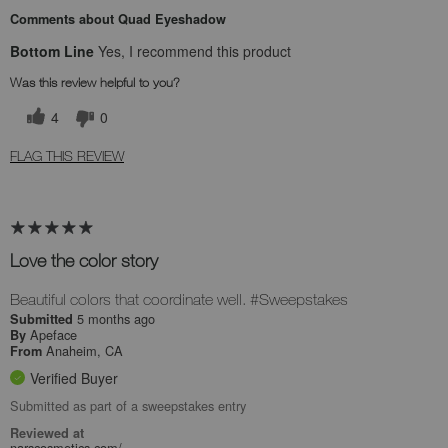
Comments about Quad Eyeshadow
Bottom Line
Yes, I recommend this product
Was this review helpful to you?
4
0
FLAG THIS REVIEW
Love the color story
Beautiful colors that coordinate well. #Sweepstakes
5 months ago
Submitted
Apeface
By
Anaheim, CA
From
Verified Buyer
Submitted as part of a sweepstakes entry
Reviewed at
narscosmetics.com/