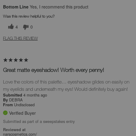
Bottom Line
Yes, I recommend this product
Was this review helpful to you?
4
0
FLAG THIS REVIEW
Great matte eyeshadow! Worth every penny!
Love the colors of this palette… eyeshadow glides on easily on
my eyelids and underneath my eys! Would definitely buy again!
4 months ago
Submitted
DEBRA
By
Undisclosed
From
Verified Buyer
Submitted as part of a sweepstakes entry
Reviewed at
narscosmetics.com/