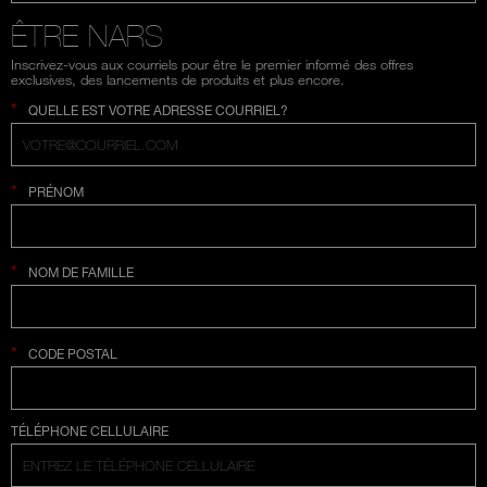
ÊTRE NARS
Inscrivez-vous aux courriels pour être le premier informé des offres
exclusives, des lancements de produits et plus encore.
*
QUELLE EST VOTRE ADRESSE COURRIEL?
*
PRÉNOM
*
NOM DE FAMILLE
*
CODE POSTAL
SÉLECTION COUNTRY
TÉLÉPHONE CELLULAIRE