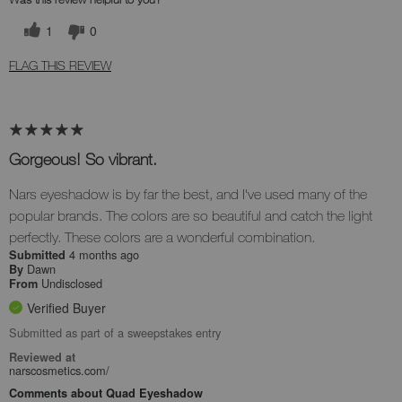
1
0
FLAG THIS REVIEW
Gorgeous! So vibrant.
Nars eyeshadow is by far the best, and I've used many of the
popular brands. The colors are so beautiful and catch the light
perfectly. These colors are a wonderful combination.
4 months ago
Submitted
Dawn
By
Undisclosed
From
Verified Buyer
Submitted as part of a sweepstakes entry
Reviewed at
narscosmetics.com/
Comments about Quad Eyeshadow