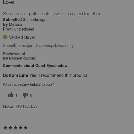
Love
Such a great pallet, colors work so good together
3 months ago
Submitted
Melissa
By
Undisclosed
From
Verified Buyer
Submitted as part of a sweepstakes entry
Reviewed at
narscosmetics.com/
Comments about Quad Eyeshadow
Bottom Line
Yes, I recommend this product
Was this review helpful to you?
1
0
FLAG THIS REVIEW