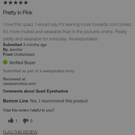
Pretty in Pink
I love this quad. I would say it's leaning more towards cool toned.
It's more muted and wearable than in the pictures online. Really
pretty and wearable for everyday. #sweepstakes
3 months ago
Submitted
Jennifer
By
Undisclosed
From
Verified Buyer
Submitted as part of a sweepstakes entry
Reviewed at
narscosmetics.com/
Comments about Quad Eyeshadow
Bottom Line
Yes, I recommend this product
Was this review helpful to you?
1
0
FLAG THIS REVIEW