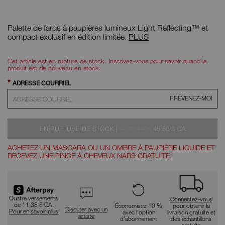
Détails
/CA/light-
N°
reflecting%E2 %84 %A2-
d'article
Palette de fards à paupières lumineux Light Reflecting™ et
quad-
NAC194251143217
eyeshadow/NAC194251143217.html
Quatuor
compact exclusif en édition limitée.
PLUS
d'ombres
à
OPTIONS
Actions
paupières
pour
D'AJOUT
Cet article est en rupture de stock. Inscrivez-vous pour savoir quand le
Light
le
AU
produit est de nouveau en stock.
Reflecting™
produit
PANIER
*
ADRESSE COURRIEL
PRÉVENEZ-MOI
ÉTAIT
ÉTAIT
,
EN RUPTURE DE STOCK
|
65,00 $ CA
45,50 $ CA
ACHETEZ UN MASCARA OU UN OMBRE À PAUPIÈRE LIQUIDE ET
RECEVEZ UNE PINCE À CHEVEUX NARS GRATUITE.
Promotions
Quatre versements
Connectez-vous
de 11,38 $ CA.
Économisez 10 %
pour obtenir la
Discuter avec un
Pour en savoir plus
avec l’option
livraison gratuite et
artiste
d’abonnement
des échantillons