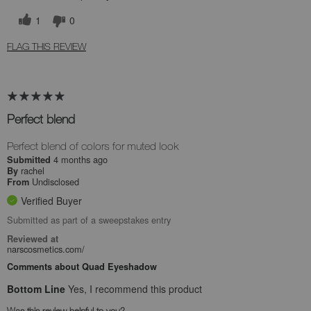
1
0
FLAG THIS REVIEW
Perfect blend
Perfect blend of colors for muted look
4 months ago
Submitted
rachel
By
Undisclosed
From
Verified Buyer
Submitted as part of a sweepstakes entry
Reviewed at
narscosmetics.com/
Comments about Quad Eyeshadow
Bottom Line
Yes, I recommend this product
Was this review helpful to you?