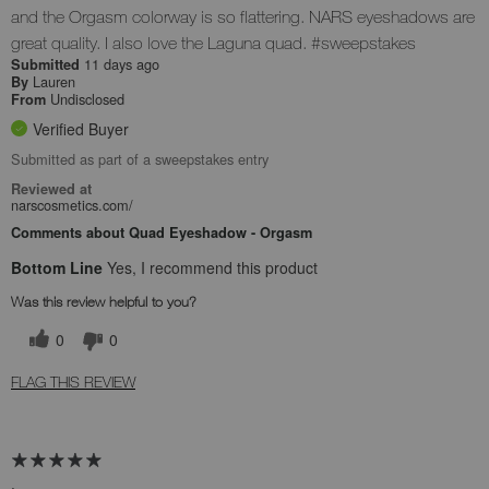
and the Orgasm colorway is so flattering. NARS eyeshadows are
great quality. I also love the Laguna quad. #sweepstakes
11 days ago
Submitted
Lauren
By
Undisclosed
From
Verified Buyer
Submitted as part of a sweepstakes entry
Reviewed at
narscosmetics.com/
Comments about Quad Eyeshadow - Orgasm
Bottom Line
Yes, I recommend this product
Was this review helpful to you?
0
0
FLAG THIS REVIEW