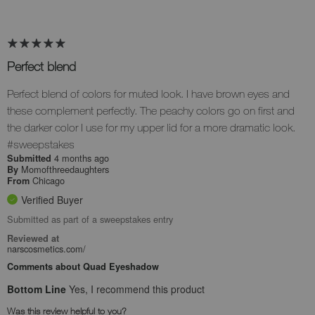
Perfect blend
Perfect blend of colors for muted look. I have brown eyes and
these complement perfectly. The peachy colors go on first and
the darker color I use for my upper lid for a more dramatic look.
#sweepstakes
4 months ago
Submitted
Momofthreedaughters
By
Chicago
From
Verified Buyer
Submitted as part of a sweepstakes entry
Reviewed at
narscosmetics.com/
Comments about Quad Eyeshadow
Bottom Line
Yes, I recommend this product
Was this review helpful to you?