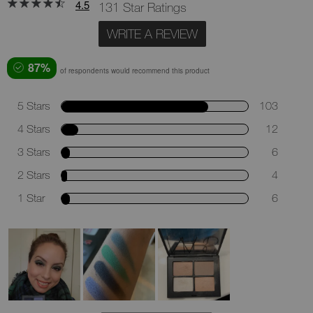
4.5
131 Star Ratings
WRITE A REVIEW
87%
of respondents would recommend this product
5 Stars
103
4 Stars
12
3 Stars
6
2 Stars
4
1 Star
6