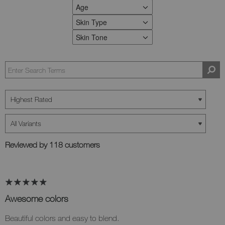
Age
FILTER REVIEWS BY AGE
Skin Type
FILTER REVIEWS BY SKIN TYPE
Skin Tone
FILTER REVIEWS BY SKIN TONE
Reviewed by 118 customers
Awesome colors
Beautiful colors and easy to blend.