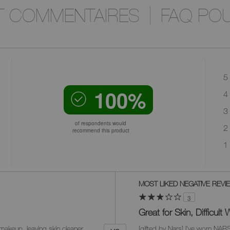
ET COMMENTAIRES
FAQ POU
5 
100%
4 
3 
of respondents would
2 
recommend this product
1 
Versus
MOST LIKED NEGATIVE REVI
3
Great for Skin, Difficul
makeup, leaving skin cleaner
[gifted by Nars] I've worn NARS