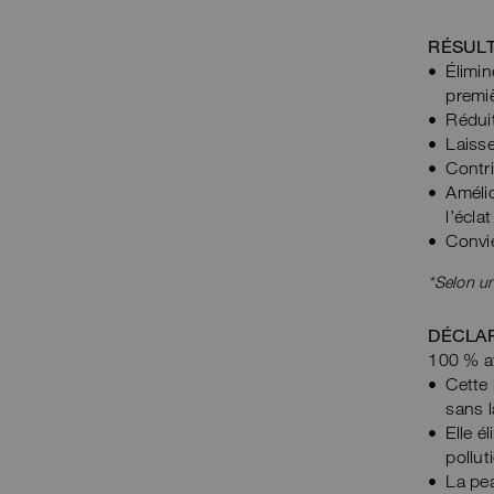
RÉSULT
Élimi
premiè
Réduit
Laisse
Contri
Amélio
l’écla
Convie
*Selon un
DÉCLA
100 % af
Cette 
sans l
Elle é
pollut
La pea