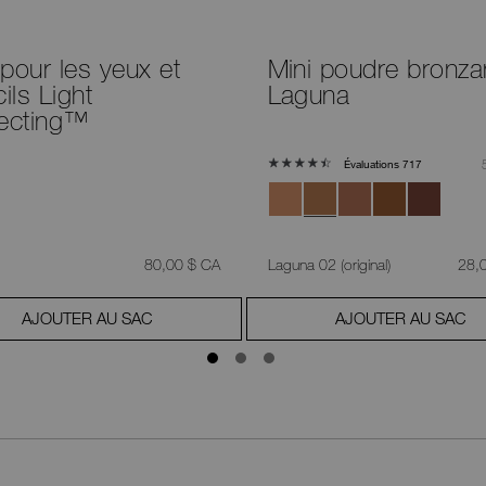
pour les yeux et
Mini poudre bronza
cils Light
Laguna
lecting™
Évaluations 717
était
,
était
80,00 $ CA
Laguna 02 (original)
28,
AJOUTER AU SAC
AJOUTER AU SAC