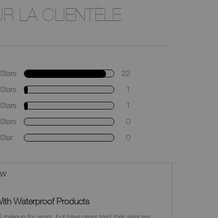
R LA CLIENTÈLE
Stars
22
Stars
1
Stars
1
Stars
0
Star
0
EW
t With Waterproof Products
 makeup for years, but have never tried their skincare