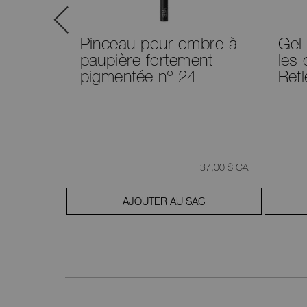
Pinceau pour ombre à
Gel 
paupière fortement
les 
pigmentée nº 24
Ref
était
,
était
,
36,00 $ CA
37,00 $ CA
AC
AJOUTER AU SAC