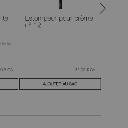
nte
Estompeur pour crème
Pincea
n° 12
estomp
5 teintes
,
était
,
00 $ CA
32,00 $ CA
AJOUTER AU SAC
A