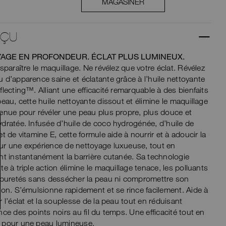
MAGASINER
RÇU
AGE EN PROFONDEUR. ÉCLAT PLUS LUMINEUX.
isparaître le maquillage. Ne révélez que votre éclat. Révélez
 d’apparence saine et éclatante grâce à l’huile nettoyante
flecting™. Alliant une efficacité remarquable à des bienfaits
peau, cette huile nettoyante dissout et élimine le maquillage
enue pour révéler une peau plus propre, plus douce et
dratée. Infusée d’huile de coco hydrogénée, d’huile de
et de vitamine E, cette formule aide à nourrir et à adoucir la
r une expérience de nettoyage luxueuse, tout en
nt instantanément la barrière cutanée. Sa technologie
te à triple action élimine le maquillage tenace, les polluants
mpuretés sans dessécher la peau ni compromettre son
ion. S’émulsionne rapidement et se rince facilement. Aide à
r l’éclat et la souplesse de la peau tout en réduisant
nce des points noirs au fil du temps. Une efficacité tout en
 pour une peau lumineuse.