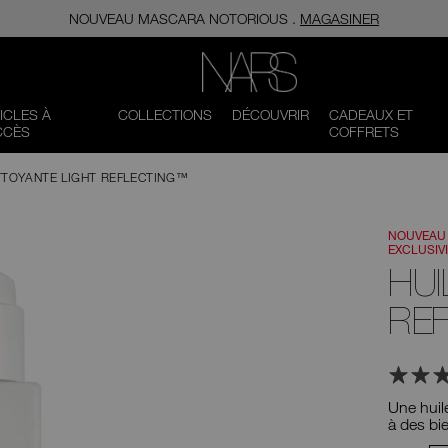
NOUVEAU MASCARA​​​​​​​ NOTORIOUS .
MAGASINER
NARS
ICLES À
COLLECTIONS
DÉCOUVRIR
CADEAUX ET
CCÈS
COFFRETS
OYANTE LIGHT REFLECTING™​​​​​​​
NOUVEAU
EXCLUSIVI
HUI
REFL
Une huil
à des bi