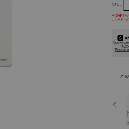
Opt
Actions
-
QTÉ :
pour
le
d'a
produit
ACHETEZ
UNE PIN
Promotio
au
pan
Quatre ve
16,25
Pour en s
S’ASSOCIE BIEN AVEC
S’A
LOTION DE TRAITEMENT
TONIFIANTE LIGHT
REFLECTING™
Un tonique qui adoucit en
exfoliant tout en lissant et en
hydratant.
52,00 $ CA