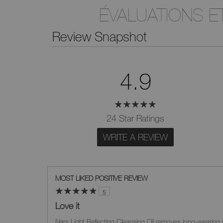
ÉVALUATIONS 
Review Snapshot
4.9
24 Star Ratings
WRITE A REVIEW
MOST LIKED POSITIVE REVIEW
5
Love it
Nars Light Reflecting Cleansing Oil removes long-wearing 