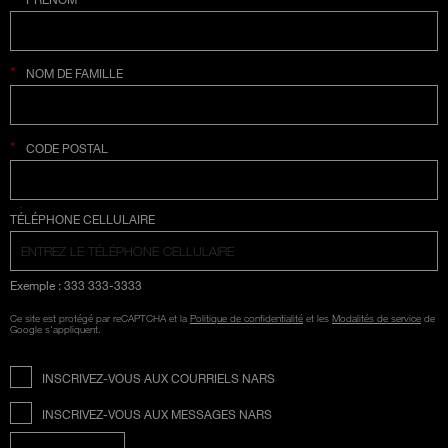
*
NOM DE FAMILLE
*
CODE POSTAL
SÉLECTION COUNTRY
TÉLÉPHONE CELLULAIRE
Exemple : 333 333-3333
Ce site est protégé par reCAPTCHA et la
Politique de confidentialité
et les
Modalités de service
de
Google s'appliquent.
INSCRIVEZ-VOUS AUX COURRIELS NARS
INSCRIVEZ-VOUS AUX MESSAGES NARS