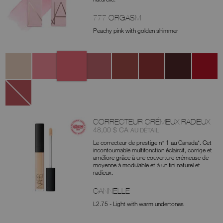
777 ORGASM
Peachy pink with golden shimmer
Variantes
777
270
236
237
232
277
257
259
Orgasm
Triple
Stargaze
Fast
Crush
Aragón
Hot
Miseducat
X
Lane
Line
888
Dolce
Vita
CORRECTEUR CRÉMEUX RADIEUX
Article
était
,
48,00 $ CA
AU DÉTAIL
nº
Le correcteur de prestige n° 1 au Canada*. Cet
0607845012672
incontournable multifonction éclaircit, corrige et
améliore grâce à une couverture crémeuse de
moyenne à modulable et à un fini naturel et
radieux.
CANNELLE
L2.75 - Light with warm undertones