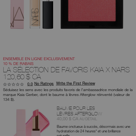
aux
suggestions
données
au
fur
et
à
mesure
que
vous
tapez
ou
soumettez
ce
ENSEMBLE EN LIGNE EXCLUSIVEMENT
formulaire
10 % DE RABAIS
pour
LA SÉLECTION DE FAVORIS KAIA X NARS
rechercher
120,60 $ CA
le
mot
Write the First Review
No Ratings
0.0
clé
que
Séduisez les sens avec les produits favoris de l’ambassadrice mondiale de la
vous
marque Kaia Gerber, dont le baume à lèvres Afterglow réinventé (valeur de
avez
134 $).
saisi.
Produits
BAUME POUR LES
LÈVRES AFTERGLOW
Article
était
,
40,00 $ CA
AU DÉTAIL
nº
Baume onctueux à succès, désormais avec une
0194251154732
hydratation de 24 heures* et une brillance
naturelle.