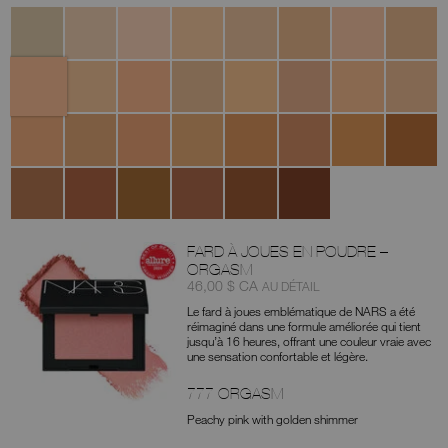
Variantes
Chantilly
Affogato
Vanilla
Nougatine
Madeleine
Café
Crème
Café
au
Brulée
Con
Lait
Leche
Cannelle
Marron
Honey
Crema
Custard
Toffee
Macadamia
Tiramisu
Glacé
Catalana
Ginger
Praline
Biscuit
Sucre
Caramel
Chestnut
Walnut
Truffle
D'Orge
Amande
Hazelnut
Chocolat
Café
Cacao
Dark
Coffee
FARD À JOUES EN POUDRE –
ORGASM
Article
était
,
46,00 $ CA
AU DÉTAIL
nº
Le fard à joues emblématique de NARS a été
0194251140407
réimaginé dans une formule améliorée qui tient
jusqu’à 16 heures, offrant une couleur vraie avec
une sensation confortable et légère.
777 ORGASM
Peachy pink with golden shimmer