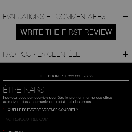
ÉVALUATIONS ET COMMENTAIRES
WRITE THE FIRST REVIEW
FAQ POUR LA CLIENTÈLE
TÉLÉPHONE : 1 866 880-NARS
ÊTRE NARS
Inscrivez-vous aux courriels pour être le premier informé des offres
exclusives, des lancements de produits et plus encore.
*
QUELLE EST VOTRE ADRESSE COURRIEL?
*
PRÉNOM