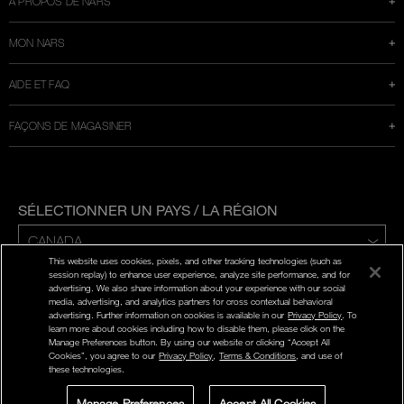
À PROPOS DE NARS
MON NARS
AIDE ET FAQ
FAÇONS DE MAGASINER
SÉLECTIONNER UN PAYS / LA RÉGION
This website uses cookies, pixels, and other tracking technologies (such as
ENG | FR
session replay) to enhance user experience, analyze site performance, and for
advertising. We also share information about your experience with our social
media, advertising, and analytics partners for cross contextual behavioral
POLITIQUE DE CONFIDENTIALITÉ
advertising. Further information on cookies is available in our
Privacy Policy
. To
CONDITIONS D'UTILISATION
learn more about cookies including how to disable them, please click on the
Manage Preferences button. By using our website or clicking “Accept All
Cookies”, you agree to our
Privacy Policy
,
Terms & Conditions
, and use of
©
2026
NARS COSMETICS.
these technologies.
NARS COSMETICS, LTD. TOUS DROITS RÉSERVÉS.
Manage Preferences
Accept All Cookies