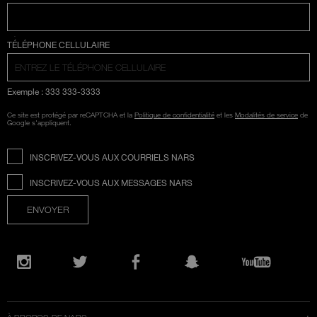
SÉLECTION COUNTRY
TÉLÉPHONE CELLULAIRE
Exemple : 333 333-3333
Ce site est protégé par reCAPTCHA et la
Politique de confidentialité
et les
Modalités de service
de
Google s'appliquent.
INSCRIVEZ-VOUS AUX COURRIELS NARS
INSCRIVEZ-VOUS AUX MESSAGES NARS
ENVOYER
Ouvre
une
Instagram
Twitter
Facebook
Snapchat
YouTube
nouvelle
fenêtre