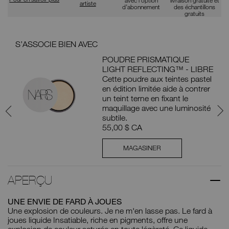
artiste
d’abonnement
des échantillons
gratuits
S’ASSOCIE BIEN AVEC
S’A
POUDRE PRISMATIQUE
LIGHT REFLECTING™ - LIBRE
Cette poudre aux teintes pastel
en édition limitée aide à contrer
un teint terne en fixant le
maquillage avec une luminosité
subtile.
55,00 $ CA
MAGASINER
APERÇU
UNE ENVIE DE FARD À JOUES
Une explosion de couleurs. Je ne m'en lasse pas. Le fard à
joues liquide Insatiable, riche en pigments, offre une
explosion de couleur saturée en toute légèreté. Ce liquide