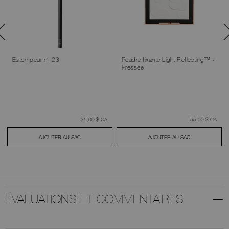
Estompeur n° 23
Poudre fixante Light Reflecting™ -
Pressée
était
,
était
,
35,00 $ CA
55,00 $ CA
AJOUTER AU SAC
AJOUTER AU SAC
ÉVALUATIONS ET COMMENTAIRES