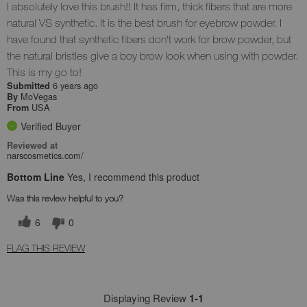
I absolutely love this brush!! It has firm, thick fibers that are more
natural VS synthetic. It is the best brush for eyebrow powder. I
have found that synthetic fibers don't work for brow powder, but
the natural bristles give a boy brow look when using with powder.
This is my go to!
6 years ago
Submitted
MoVegas
By
USA
From
Verified Buyer
Reviewed at
narscosmetics.com/
Bottom Line
Yes, I recommend this product
Was this review helpful to you?
6
0
FLAG THIS REVIEW
Displaying Review
1-1