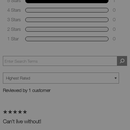
5 Stars
1
4 Stars
0
3 Stars
0
2 Stars
0
1 Star
0
Reviewed by 1 customer
Can't live without!