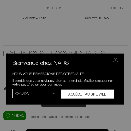
était
,
était
,
35,00 $ CA
21,00 $ CA
AJOUTER AU SAC
AJOUTER AU SAC
ÉVALUATIONS ET COMMENTAIRES
Bienvenue chez NARS
Review Snapshot
NOUS VOUS REMERCIONS DE VOTRE VISITE.
Il semble que vous naviguiez d'un autre endroit. Veuillez sélectionner
votre pays/région pour continuer.
5.0
1 Star Rating
ACCÉDER AU SITE WEB
WRITE A REVIEW
100%
of respondents would recommend this product