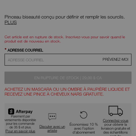
Détails
/CA/%2327-
N°
brow-
d'article
Pinceau biseauté conçu pour définir et remplir les sourcils.
defining-
0194251009438
brush/0194251009438.html
Pinceau
PLUS
de
définition
OPTIONS
Actions
des
pour
D'AJOUT
Cet article est en rupture de stock. Inscrivez-vous pour savoir quand le
sourcils
le
AU
produit est de nouveau en stock.
n° 27
produit
PANIER
*
ADRESSE COURRIEL
PRÉVENEZ-MOI
ÉTAIT
,
EN RUPTURE DE STOCK
|
29,00 $ CA
ACHETEZ UN MASCARA OU UN OMBRE À PAUPIÈRE LIQUIDE ET
RECEVEZ UNE PINCE À CHEVEUX NARS GRATUITE.
Promotions
Paiement par
versements disponible
Connectez-vous
pour les commande
Économisez 10 %
pour obtenir la
Discuter avec un
de 35 $ et plus.
avec l’option
livraison gratuite et
artiste
Pour en savoir plus
d’abonnement
des échantillons