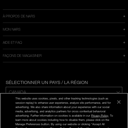
fenêtre
À PROPOS DE NARS
MON NARS
AIDE ET FAQ
FAÇONS DE MAGASINER
SÉLECTIONNER UN PAYS / LA RÉGION
This website uses cookies, pixels, and other tracking technologies (such as
ENG | FR
session replay) to enhance user experience, analyze site performance, and for
advertising. We also share information about your experience with our social
media, advertising, and analytics partners for cross contextual behavioral
POLITIQUE DE CONFIDENTIALITÉ
advertising. Further information on cookies is available in our
Privacy Policy
. To
CONDITIONS D'UTILISATION
learn more about cookies including how to disable them, please click on the
Manage Preferences button. By using our website or clicking “Accept All