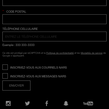
*
CODE POSTAL
SÉLECTION COUNTRY
TÉLÉPHONE CELLULAIRE
Exemple : 333 333-3333
Ce site est protégé par reCAPTCHA et la
Politique de confidentialité
et les
Modalités de service
de
Google s'appliquent.
INSCRIVEZ-VOUS AUX COURRIELS NARS
INSCRIVEZ-VOUS AUX MESSAGES NARS
ENVOYER
Ouvre
une
Instagram
Twitter
Facebook
Snapchat
YouTube
nouvelle