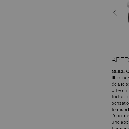
Fond de teint hybride
maquillage-soin de la peau
avancé avec une couvrance
moyenne modulable et un fini
naturel et radieux.
73,00 $ CA
MAGASINER
APE
GLIDE 
Illumine
éclairci
offre un
texture 
sensatio
formule 
l'appare
une appl
transpir