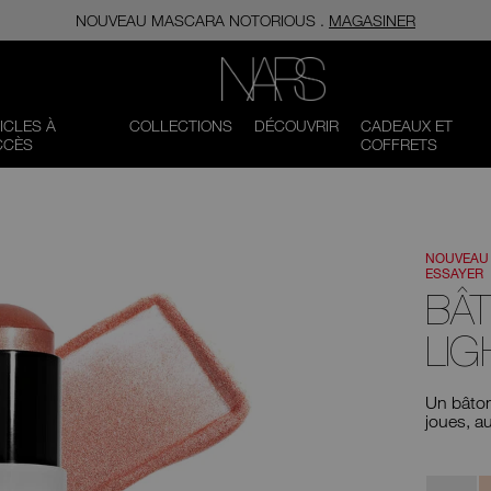
NOUVEAU MASCARA​​​​​​​ NOTORIOUS .
MAGASINER
NARS
ICLES À
COLLECTIONS
DÉCOUVRIR
CADEAUX ET
CCÈS
COFFRETS
NOUVEAU
ESSAYER
BÂ
LIG
Un bâton 
joues, a
Variantes
Moonlit
E