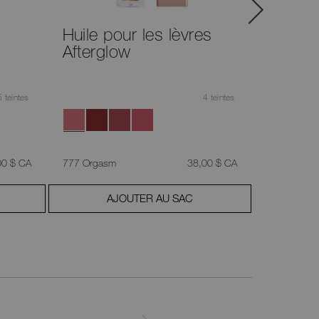
Huile pour les lèvres
Quatuo
Afterglow
paupiè
5 teintes
4 teintes
,
était
,
00 $ CA
777 Orgasm
38,00 $ CA
Bloom
AJOUTER AU SAC
A