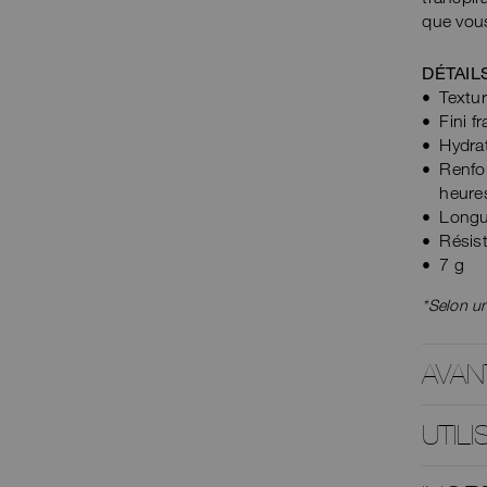
que vous 
DÉTAIL
Textu
Fini fr
Hydrat
Renfo
heure
Longu
Résist
7 g
*Selon un
AVAN
UTILI