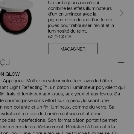
Un fard à joues nacré qui
combine les effets illuminateurs
d'un enlumineur avec la
pigmentation douce d'un fard à
joues pour rehausser l'éclat et la
luminosité du teint.
52,00 $ CA
MAGASINER
RÇU
ON GLOW
z. Appliquez. Mettez en valeur votre teint avec le bâton
ssant Light Reflecting™, un bâton illuminateur polyvalent qui
 fini frais et lumineux aux joues, aux yeux et aux lèvres. Sa
de baume glisse sans effort sur la peau, laissant une
n non collante et un fini lumineux, comme du verre. Sa
hydrate et renforce la barrière cutanée et atténue
nce des imperfections. Son format bâton portatif permet
ication rapide en déplacement. Résistant à l'eau et à la
ation, pour une longue tenue. Une touche lumineuse. Où