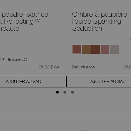
 poudre fixatrice
Ombre à paupière
t Reflecting™ -
liquide Sparkling
pacte
Seduction
Évaluations 25
était
,
était
26,00 $ CA
Bad Influence
38,
AJOUTER AU SAC
AJOUTER AU SAC