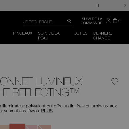
Recherche
CONSULTER
SUIVI DE LA
IL
ARTI
0
RECHERCHE
LE
COMMANDE
Y
DAN
CATALOGUE
Vous
Fermer
A
LE
pouvez
PINCEAUX
SOIN DE LA
OUTILS
DERNIÈRE
PANI
utiliser
PEAU
CHANCE
la
touche
de
tabulation
(ou
glisser
vers
la
gauche
TONNET LUMINEUX
ou
la
HT REFLECTING™
droite
sur
votre
illuminateur polyvalent qui offre un fini frais et lumineux aux
appareil
ux yeux et aux lèvres.
PLUS
mobile)
pour
accéder
aux
Total
ros
Heavenly
Electra