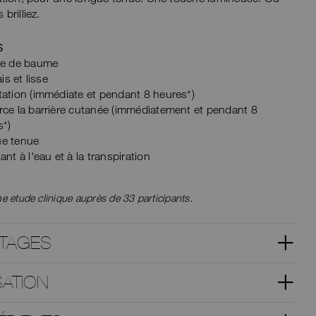
brilliez.
S
re de baume
ais et lisse
ation (immédiate et pendant 8 heures*)
rce la barrière cutanée (immédiatement et pendant 8
s*)
e tenue
ant à l'eau et à la transpiration
e etude clinique auprès de 33 participants.
TAGES
SATION