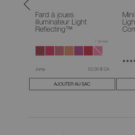
Light
Fard à joues
Mini
illuminateur Light
Ligh
Reflecting™
Com
7 teintes
était
,
était
,
65,00 $ CA
Jump
52,00 $ CA
AC
AJOUTER AU SAC