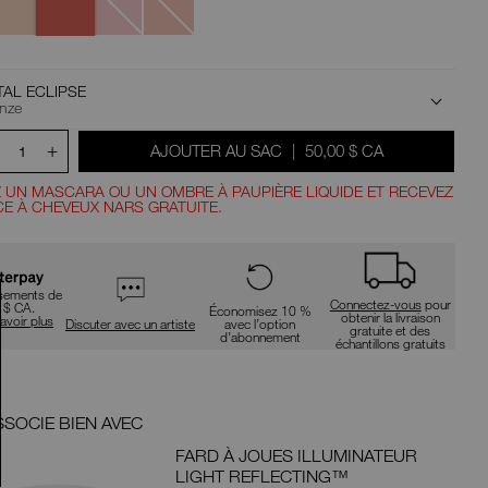
suggestions
Eclipse
données
au
fur
et
ions
à
TAL ECLIPSE
mesure
nze
que
jout
vous
+
ÉTAIT
,
AJOUTER AU SAC
|
50,00 $ CA
1
tapez
ou
 UN MASCARA OU UN OMBRE À PAUPIÈRE LIQUIDE ET RECEVEZ
soumettez
CE À CHEVEUX NARS GRATUITE.
ce
ns
formulaire
ier
pour
rechercher
le
rsements de
mot
Connectez-vous
pour
 $ CA.
Économisez 10 %
clé
obtenir la livraison
avoir plus
Discuter avec un artiste
avec l’option
gratuite et des
que
d’abonnement
échantillons gratuits
vous
avez
saisi.
SSOCIE BIEN AVEC
ACHETE
FARD À JOUES ILLUMINATEUR
LIGHT REFLECTING™