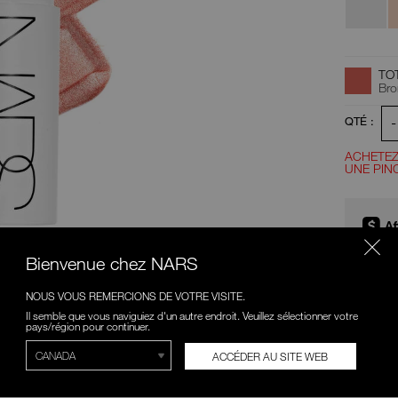
Opt
Actions
TO
pour
Bro
le
d'a
produit
-
QTÉ :
au
ACHETEZ
UNE PIN
Promotio
pan
Quatre ve
12,50
Bienvenue chez NARS
Pour en s
NOUS VOUS REMERCIONS DE VOTRE VISITE.
Il semble que vous naviguiez d'un autre endroit. Veuillez sélectionner votre
pays/région pour continuer.
VOUS AIMERIEZ ÉGALEMENT
S’A
ACCÉDER AU SITE WEB
FOND DE TEINT SOIN DE PEAU
AVANCÉ LIGHT REFLECTING™