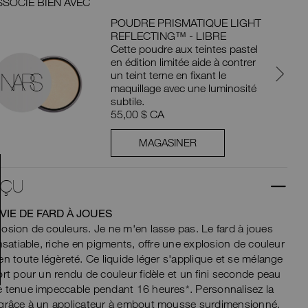
SSOCIE BIEN AVEC
S’ASSOC
POUDRE PRISMATIQUE LIGHT
REFLECTING™ - LIBRE
Cette poudre aux teintes pastel
en édition limitée aide à contrer
un teint terne en fixant le
maquillage avec une luminosité
subtile.
55,00 $ CA
MAGASINER
RÇU
VIE DE FARD À JOUES
osion de couleurs. Je ne m'en lasse pas. Le fard à joues
Insatiable, riche en pigments, offre une explosion de couleur
en toute légèreté. Ce liquide léger s'applique et se mélange
ort pour un rendu de couleur fidèle et un fini seconde peau
 tenue impeccable pendant 16 heures*. Personnalisez la
 grâce à un applicateur à embout mousse surdimensionné,