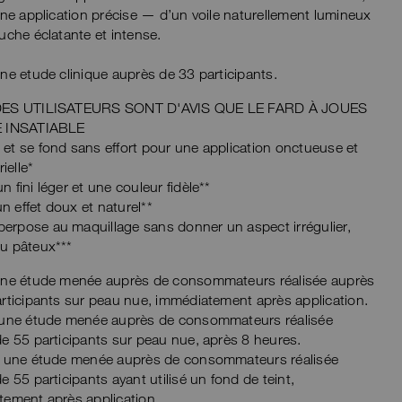
une application précise — d’un voile naturellement lumineux
uche éclatante et intense.
ne etude clinique auprès de 33 participants.
DES UTILISATEURS SONT D'AVIS QUE LE FARD À JOUES
E INSATIABLE
 et se fond sans effort pour une application onctueuse et
ielle*
un fini léger et une couleur fidèle**
n effet doux et naturel**
erpose au maquillage sans donner un aspect irrégulier,
ou pâteux***
une étude menée auprès de consommateurs réalisée auprès
rticipants sur peau nue, immédiatement après application.
 une étude menée auprès de consommateurs réalisée
e 55 participants sur peau nue, après 8 heures.
n une étude menée auprès de consommateurs réalisée
e 55 participants ayant utilisé un fond de teint,
ement après application.