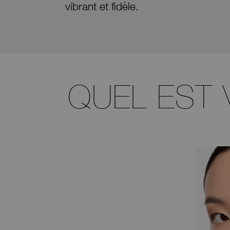
vibrant et fidèle.
QUEL EST 
ITSY BITSY
Corail