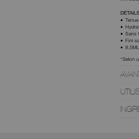
DÉTAIL
Tenue
Hydra
Sans t
Fini s
8,5M
*Selon u
AVAN
UTILI
INGR