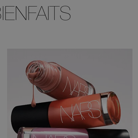
IENFAITS
S