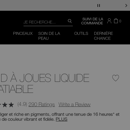
Recherche
CONSULTER
SUIVI DE LA
IL
ARTI
0
RECHERCHE
LE
COMMANDE
Y
DAN
CATALOGUE
Vous
Fermer
A
LE
pouvez
PINCEAUX
SOIN DE LA
OUTILS
DERNIÈRE
PANI
utiliser
PEAU
CHANCE
la
touche
de
tabulation
(ou
glisser
vers
la
D À JOUES LIQUIDE
gauche
ou
ATIABLE
la
droite
sur
votre
(4.9)
290 Ratings
Write a Review
appareil
mobile)
léger et riche en pigments, offrant une tenue de 16 heures* et
pour
 de couleur vibrant et fidèle.
PLUS
accéder
aux