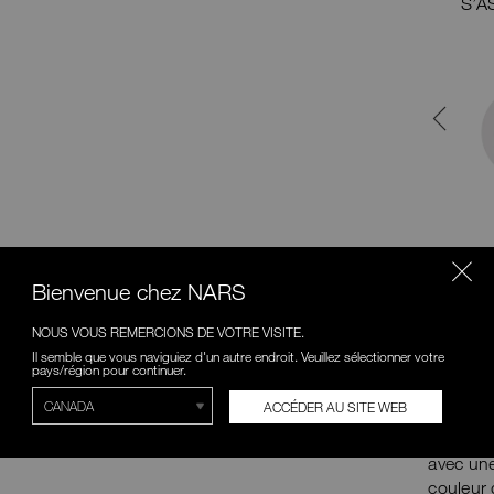
S’ASSOCIE BIEN AVEC
S’A
POUDRE ILLUMINATRICE
LIGHT REFLECTING™
L’éclaicissant haute performance
offre un éclat éthéré et radieux
avec une tenue de 10 heures
55,00 $ CA
MAGASINER
Bienvenue chez NARS
APE
NOUS VOUS REMERCIONS DE VOTRE VISITE.
UNE EN
Il semble que vous naviguiez d'un autre endroit. Veuillez sélectionner votre
Une expl
pays/région pour continuer.
liquide 
ACCÉDER AU SITE WEB
saturée 
sans eff
avec une
couleur