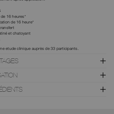
S
 de 16 heures*
tation de 16 heure*
ransfert
atiné et chatoyant
L
ne etude clinique auprès de 33 participants.
TAGES
SATION
ÉDIENTS