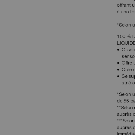
offrant 
à une to
*Selon u
100 % 
LIQUID
Glisse
sensor
Offre 
Crée u
Se sup
strié 
*Selon 
de 55 pa
**Selon
auprès d
***Selo
auprès d
immédiat