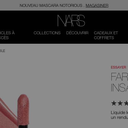
NOUVEAU MASCARA​​​​​​​ NOTORIOUS .
MAGASINER
NARS
ICLES À
COLLECTIONS
DÉCOUVRIR
CADEAUX ET
CCÈS
COFFRETS
BLE
ESSAYER
FAR
INS
Liquide 
un rendu